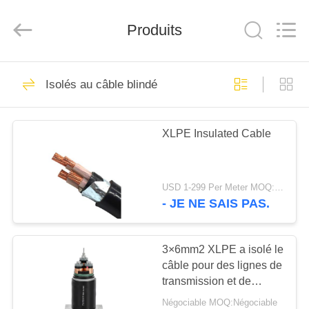
Qingdao
Yilan
Cable
Produits
Co.,
Ltd..
All
Rights
Reserved.
MAISON
301
Isolés au câble blindé
Isolés au câble
PRODUITS
blindé
XLPE Insulated Cable
VIDÉOS
USD 1-299 Per Meter MOQ:500 m
AU
- JE NE SAIS PAS.
152
SUJET
DE
3×6mm2 XLPE a isolé le
PVC câble isolé
câble pour des lignes de
NOUS
transmission et de
distribution
Négociable MOQ:Négociable