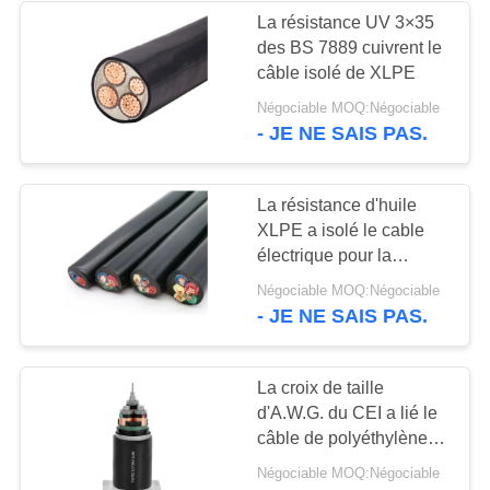
La résistance UV 3×35
des BS 7889 cuivrent le
36
câble isolé de XLPE
Câble
Négociable MOQ:Négociable
- JE NE SAIS PAS.
d'instrumentation
protégé
La résistance d'huile
XLPE a isolé le cable
électrique pour la
construction
88
Négociable MOQ:Négociable
- JE NE SAIS PAS.
basse fumée câble
nul d'halogène
La croix de taille
d'A.W.G. du CEI a lié le
câble de polyéthylène
avec la gaine
Négociable MOQ:Négociable