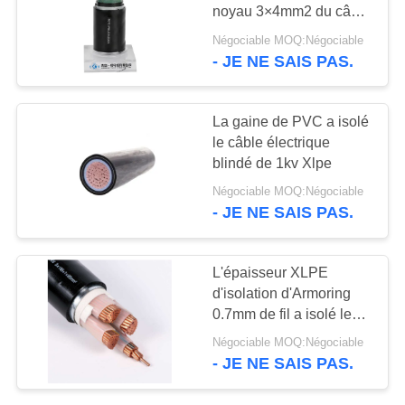
SITE
noyau 3×4mm2 du câble
3
Négociable MOQ:Négociable
POLITIQUE
- JE NE SAIS PAS.
59
DE
Câble de
CONFIDENTIALITÉ
La gaine de PVC a isolé
commande
le câble électrique
blindé de 1kv Xlpe
multinucléaire
Négociable MOQ:Négociable
- JE NE SAIS PAS.
35
L'épaisseur XLPE
d'isolation d'Armoring
fil à un noyau
0.7mm de fil a isolé le
câble
Négociable MOQ:Négociable
- JE NE SAIS PAS.