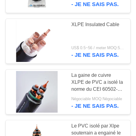
VISITE
- JE NE SAIS PAS.
D'USINE
XLPE Insulated Cable
63
CONTRÔLE
câble à isolation
DE
minérale
US$ 0.5~56 / meter MOQ:500 MÈTRES
QUALITÉ
- JE NE SAIS PAS.
CONTACTEZ-
La gaine de cuivre
NOUS
XLPE de PVC a isolé la
norme du CEI 60502-1
178
de câble
NOUVELLES
Négociable MOQ:Négociable
câble électrique
- JE NE SAIS PAS.
blindé
PLAN
Le PVC isolé par Xlpe
DU
souterrain a engainé le