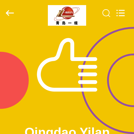
Qingdao
Yilan
Cable
Co.,
Ltd..
All
Rights
Reserved.
MAISON
PRODUITS
VIDÉOS
AU
SUJET
DE
NOUS
Qingdao Yilan