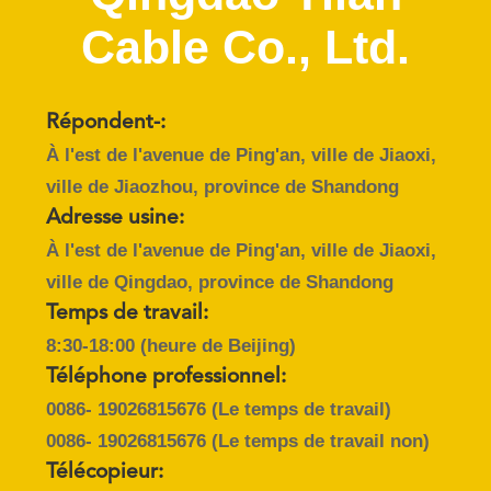
VISITE
Cable Co., Ltd.
D'USINE
CONTRÔLE
Répondent-:
DE
À l'est de l'avenue de Ping'an, ville de Jiaoxi,
QUALITÉ
ville de Jiaozhou, province de Shandong
Adresse usine:
CONTACTEZ-
À l'est de l'avenue de Ping'an, ville de Jiaoxi,
ville de Qingdao, province de Shandong
NOUS
Temps de travail:
8:30-18:00 (heure de Beijing)
NOUVELLES
Téléphone professionnel:
0086- 19026815676
(Le temps de travail)
PLAN
0086- 19026815676
(Le temps de travail non)
DU
Télécopieur: