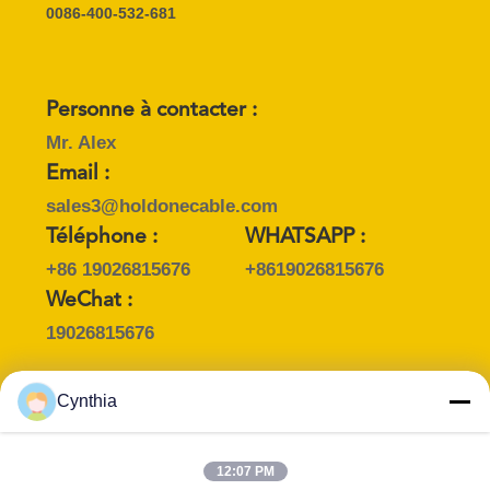
SITE
0086-400-532-681
POLITIQUE
DE
Personne à contacter :
Mr. Alex
CONFIDENTIALITÉ
Email :
sales3@holdonecable.com
Téléphone :
WHATSAPP :
+86 19026815676
+8619026815676
WeChat :
19026815676
Cynthia
Personne à contacter :
Mrs. Aric
12:07 PM