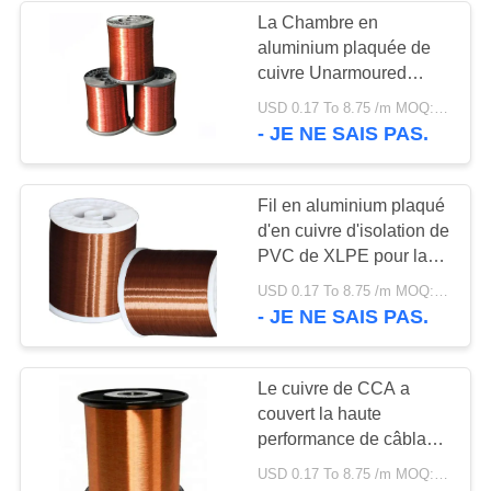
La Chambre en
aluminium plaquée de
36
cuivre Unarmoured
Câble
câblant le
USD 0.17 To 8.75 /m MOQ:500m
PVC/polyoléfine a
- JE NE SAIS PAS.
d'instrumentation
engainé YJVC-0.6/1KV
protégé
Fil en aluminium plaqué
d'en cuivre d'isolation de
PVC de XLPE pour la
transmission de courant
88
USD 0.17 To 8.75 /m MOQ:500m
électrique
- JE NE SAIS PAS.
basse fumée câble
nul d'halogène
Le cuivre de CCA a
couvert la haute
performance de câblage
en aluminium n'importe
USD 0.17 To 8.75 /m MOQ:500m
quelle couleur