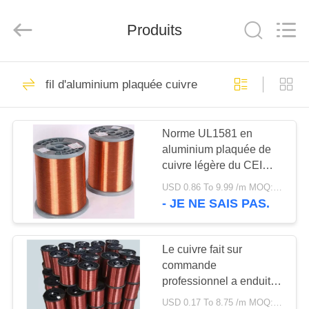
Qingdao
Yilan
Cable
Produits
Co.,
Ltd..
All
Rights
Reserved.
MAISON
301
fil d'aluminium plaquée cuivre
Isolés au câble
PRODUITS
blindé
Norme UL1581 en
aluminium plaquée de
VIDÉOS
cuivre légère du CEI
60502-1 de basse
USD 0.86 To 9.99 /m MOQ:500m
tension de fil
AU
- JE NE SAIS PAS.
152
SUJET
DE
Le cuivre fait sur
PVC câble isolé
commande
NOUS
professionnel a enduit le
fil en aluminium, cuivrent
USD 0.17 To 8.75 /m MOQ:500m