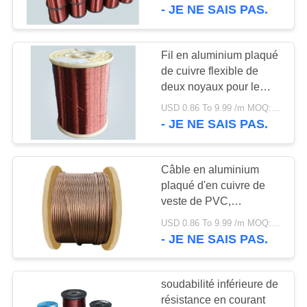
VISITE
le fil en aluminium
- JE NE SAIS PAS.
plaqué
D'USINE
Fil en aluminium plaqué
63
CONTRÔLE
de cuivre flexible de
câble à isolation
deux noyaux pour le
DE
système de distribution
minérale
USD 0.86 To 9.99 /m MOQ:500m
QUALITÉ
électrique
- JE NE SAIS PAS.
CONTACTEZ-
Câble en aluminium
NOUS
plaqué d'en cuivre de
veste de PVC,
178
conducteur en
NOUVELLES
USD 0.86 To 9.99 /m MOQ:500m
câble électrique
aluminium plaqué de
- JE NE SAIS PAS.
cuivre du conducteur
blindé
PLAN
CCA
soudabilité inférieure de
DU
résistance en courant