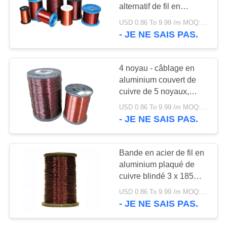
SITE
alternatif de fil en
aluminium plaqué de
USD 0.86 To 9.99 /m MOQ:500m
cuivre de 6.35/11KV
POLITIQUE
- JE NE SAIS PAS.
59
19/33KV excellente
DE
Câble de
CONFIDENTIALITÉ
4 noyau - câblage en
commande
aluminium couvert de
cuivre de 5 noyaux,
multinucléaire
cable électrique en
USD 0.86 To 9.99 /m MOQ:500m
aluminium plaqué de
- JE NE SAIS PAS.
cuivre
35
Bande en acier de fil en
aluminium plaqué de
fil à un noyau
cuivre blindé 3 x 185
millimètres carrés
USD 0.86 To 9.99 /m MOQ:500m
d'écologique
- JE NE SAIS PAS.