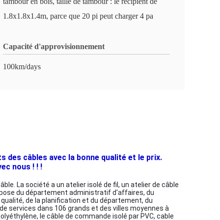
tambour en bois, taille de tambour : le récipient de
1.8x1.8x1.4m, parce que 20 pi peut charger 4 pa
Capacité d'approvisionnement
100km/days
des câbles avec la bonne qualité et le prix.
c nous ! ! !
. La société a un atelier isolé de fil, un atelier de câble
ompose du département administratif d'affaires, du
alité, de la planification et du département, du
 de services dans 106 grands et des villes moyennes à
r polyéthylène, le câble de commande isolé par PVC, cable