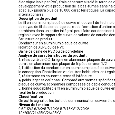
électrique isolé par PVC, frais généraux a isolé le toron de c
développement et la production de la bas-fumée sans halog
spéciaux jusqu'à plus de 10 000 caractéristiques. La capac
internationales.
Description de produit
Le fil en aluminium plaqué de cuivre et couvert de technol
de noyau de fil d'acier de tige ou, et de formation d'un li
combinés dans un entier intégral, peut faire car dessinant
réglable avec le rapport de cuivre de volume de couche d
Structure de produit :
Conducteur en aluminium plaqué de cuivre
Isolation de XLPE ou de PVC
Gaine de gaine de PVC ou de polyoléfine
Analyse de caractéristiques du produit :
1, résistivité de C.C : la ligne en aluminium plaquée de cuivr
cuivre en aluminium que plaqué de fil pèse environ 1/2.
2, l'utilisation du conducteur en aluminium plaqué de cuivr
la conception, l'installation et d'autres habitudes, ont é
3, résistance en courant alternatif inférieure :
4, poids léger et coût bas : Comparé aux mêmes spécifica
plaqué de cuivre/économies composées de câble conducteu
5, bonne soudabilité : le fil en aluminium plaqué de cuivre 
faciliter la production
Classification
On est le signal ou les buts de communication cuivrent le c
Niveau de tension
0.6/1KV3.6/6KV8.7/10KV, 8.7/15KV12/20KV
18/20KV21/35KV26/35KV