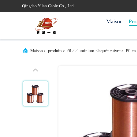
Qingdao Yilan Cable Co., Ltd.
Maison
Pro
Maison
>
produits
>
fil d'aluminium plaquée cuivre
>
Fil en