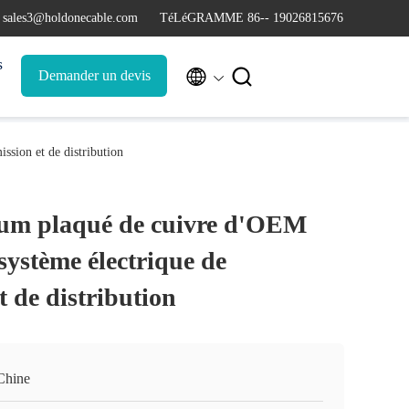
 sales3@holdonecable.com
TéLéGRAMME 86-- 19026815676
s


Demander un devis
ssion et de distribution
ium plaqué de cuivre d'OEM
 système électrique de
t de distribution
Chine