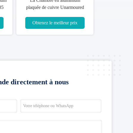
n aluminium plaqué d'en
Le cuivre de CCA a couvert la
e d'isolation de PVC de
haute performance de câblage en
pour la transmission de
aluminium n'importe quelle
courant électrique
couleur d'isolation de couleur
enez le meilleur prix
Obtenez le meilleur prix
de directement à nous