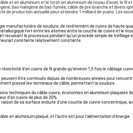
âble et en aluminium et le toron en aluminium de noyau d'acier, le fil et 
ène, bas-halogène de bas-fumée, câble de pré-branche et divers ignif
ité de production annuelle peut atteindre 1 milliard de yuans. Les so
ogie manufacturière de soudure, de revêtement de cuivre de haute qual
en métallurgique fort entre les atomes entre la couche de cuivre et le n
 et recuisant le processus pendant qu'un procédé simple de tréfilage e
emeurait constante relativement constante.
e résistivité d'en cuivre de fil grande qu'environ 1,5 fois le câblage cui
e peuvent être continués depuis de nombreuses années pour rencontrer l
galement pressé les terminaux de câble, permettant la soudure.
tions techniques du câble cuivre, économies en aluminium plaquées de
r d'en cuivre de plus de 20%.
en raison de sa surface enduite d'une couche de cuivre concentrique, ave
âble en aluminium plaqué, et l'autre est pour l'alimentation d'énergie