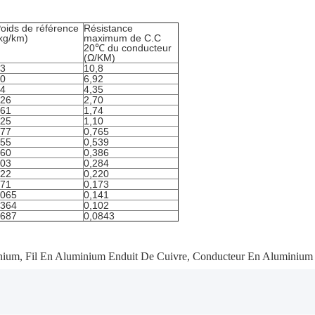
oids de référence
Résistance
kg/km)
maximum de C.C
20℃ du conducteur
(Ω/KM)
3
10,8
0
6,92
4
4,35
26
2,70
61
1,74
25
1,10
77
0,765
55
0,539
60
0,386
03
0,284
22
0,220
71
0,173
065
0,141
364
0,102
687
0,0843
nium
,
Fil En Aluminium Enduit De Cuivre
,
Conducteur En Aluminium 