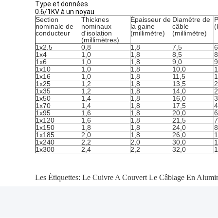
Type et données
0.6/1KV à un noyau
Section
Thicknes
Épaisseur de
Diamètre de
P
nominale de
nominaux
la gaine
câble
(
conducteur
d'isolation
(millimètre)
(millimètre)
(millimètres)
1x2.5
0,8
1,8
7,5
6
1x4
1,0
1,8
8,5
8
1x6
1,0
1,8
9,0
9
1x10
1,0
1,8
10,0
1
1x16
1,0
1,8
11,5
1
1x25
1,2
1,8
13,5
2
1x35
1,2
1,8
14,0
2
1x50
1,4
1,8
16,0
3
1x70
1,4
1,8
17,5
4
1x95
1,6
1,8
20,0
6
1x120
1,6
1,8
21,5
7
1x150
1,8
1,8
24,0
8
1x185
2,0
1,8
26,0
1
1x240
2,2
2,0
30,0
1
1x300
2,4
2,2
32,0
1
Les Étiquettes:
Le Cuivre A Couvert Le Câblage En Alumi