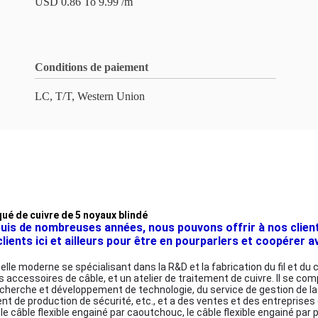
USD 0.86 To 9.99 /m
Conditions de paiement
LC, T/T, Western Union
aqué de cuivre de 5 noyaux blindé
s de nombreuses années, nous pouvons offrir à nos clients 
ents ici et ailleurs pour être en pourparlers et coopérer ave
 moderne se spécialisant dans la R&D et la fabrication du fil et du câble
s accessoires de câble, et un atelier de traitement de cuivre. Il se c
rche et développement de technologie, du service de gestion de la qu
 de production de sécurité, etc., et a des ventes et des entreprises
: le câble flexible engainé par caoutchouc, le câble flexible engainé pa