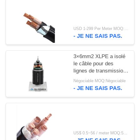
SITE
POLITIQUE
USD 1-299 Per Meter MOQ:500 m
DE
- JE NE SAIS PAS.
CONFIDENTIALITÉ
3×6mm2 XLPE a isolé
le câble pour des
lignes de transmission
et de distribution
Négociable MOQ:Négociable
- JE NE SAIS PAS.
US$ 0.5~56 / meter MOQ:500 MÈTRES