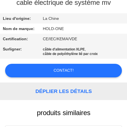
VISITE
cable électrique de système mv
D'USINE
Lieu d'origine:
La Chine
CONTRÔLE
Nom de marque:
HOLD-ONE
DE
Certification:
CE/IEC/KEMA/VDE
QUALITÉ
Surligner:
,
câble d'alimentation XLPE
câble de polyéthylène lié par croix
CONTACTEZ-
CONTACT!
NOUS
DÉPLIER LES DÉTAILS
NOUVELLES
PLAN
produits similaires
DU