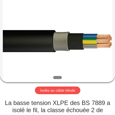
Qingdao
Yilan
Cable
Co.,
Ltd..
All
Rights
Reserved.
MAISON
PRODUITS
VIDÉOS
AU
SUJET
DE
Isolés au câble blindé
NOUS
La basse tension XLPE des BS 7889 a
isolé le fil, la classe échouée 2 de