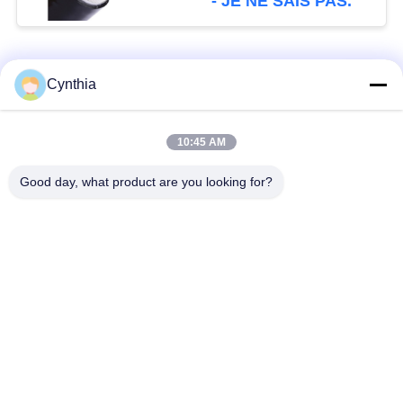
- JE NE SAIS PAS.
Catégories populaires
Tous
Cynthia
Isolés au câble blindé
PVC câble isolé
10:45 AM
Good day, what product are you looking for?
câble à isolation
câble électrique
minérale
blindé
Câble de commande
fil à un noyau
multinucléaire
Câble
basse fumée câble
d'instrumentation
nul d'halogène
protégé