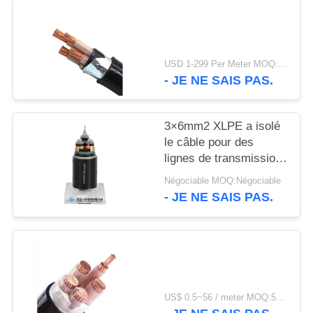
SITE
POLITIQUE
USD 1-299 Per Meter MOQ:500 m
DE
- JE NE SAIS PAS.
CONFIDENTIALITÉ
3×6mm2 XLPE a isolé
le câble pour des
lignes de transmission
et de distribution
Négociable MOQ:Négociable
- JE NE SAIS PAS.
US$ 0.5~56 / meter MOQ:500 MÈTRES