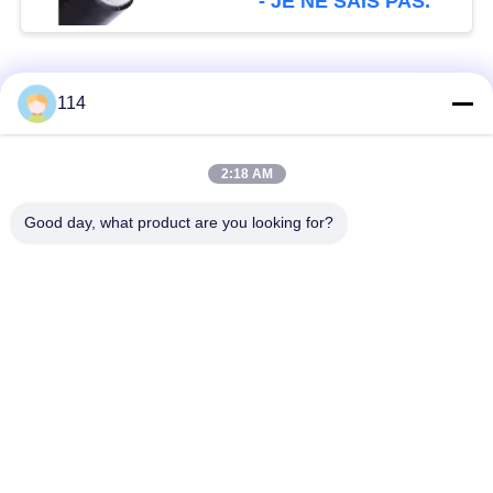
- JE NE SAIS PAS.
Catégories populaires
Tous
114
Isolés au câble blindé
PVC câble isolé
2:18 AM
Good day, what product are you looking for?
câble à isolation
câble électrique
minérale
blindé
Câble de commande
fil à un noyau
multinucléaire
Câble
basse fumée câble
d'instrumentation
nul d'halogène
protégé