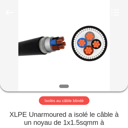
Qingdao
Yilan
Cable
Co.,
Ltd..
All
Rights
Reserved.
MAISON
PRODUITS
VIDÉOS
AU
SUJET
DE
Isolés au câble blindé
NOUS
XLPE Unarmoured a isolé le câble à
un noyau de 1x1.5sqmm à