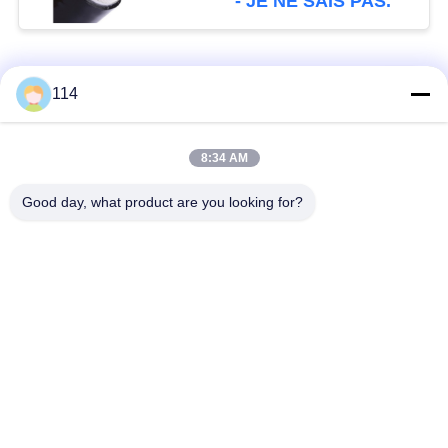
- JE NE SAIS PAS.
Catégories populaires
Tous
114
Isolés au câble blindé
PVC câble isolé
8:34 AM
Good day, what product are you looking for?
câble à isolation
câble électrique
minérale
blindé
Câble de commande
fil à un noyau
multinucléaire
Câble
basse fumée câble
d'instrumentation
nul d'halogène
protégé