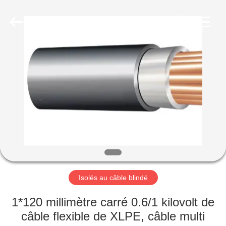
Qingdao
Yilan
Cable
Co.,
Ltd..
All
Rights
Reserved.
MAISON
PRODUITS
VIDÉOS
AU
SUJET
DE
Isolés au câble blindé
NOUS
1*120 millimètre carré 0.6/1 kilovolt de
câble flexible de XLPE, câble multi