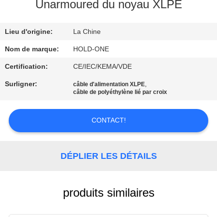
VISITE
Unarmoured du noyau XLPE
D'USINE
Lieu d'origine:
La Chine
CONTRÔLE
Nom de marque:
HOLD-ONE
DE
Certification:
CE/IEC/KEMA/VDE
QUALITÉ
Surligner:
,
câble d'alimentation XLPE
câble de polyéthylène lié par croix
CONTACTEZ-
CONTACT!
NOUS
DÉPLIER LES DÉTAILS
NOUVELLES
PLAN
produits similaires
DU