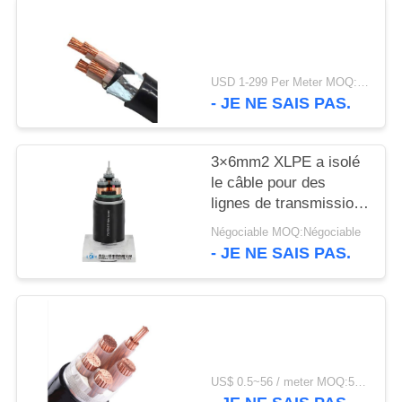
SITE
POLITIQUE
USD 1-299 Per Meter MOQ:500 m
DE
- JE NE SAIS PAS.
CONFIDENTIALITÉ
3×6mm2 XLPE a isolé
le câble pour des
lignes de transmission
et de distribution
Négociable MOQ:Négociable
- JE NE SAIS PAS.
US$ 0.5~56 / meter MOQ:500 MÈTRES