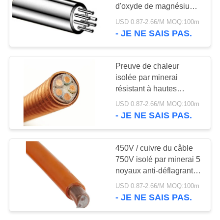
SITE
d'oxyde de magnésium
de câble
USD 0.87-2.66/M MOQ:100m
POLITIQUE
- JE NE SAIS PAS.
DE
CONFIDENTIALITÉ
Preuve de chaleur
isolée par minerai
résistant à hautes
températures flexible de
USD 0.87-2.66/M MOQ:100m
câble
- JE NE SAIS PAS.
450V / cuivre du câble
750V isolé par minerai 5
noyaux anti-déflagrants
pour le mien
USD 0.87-2.66/M MOQ:100m
- JE NE SAIS PAS.