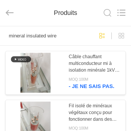
Qingdao
Yilan
Cable
Produits
Co.,
Ltd..
All
Rights
Reserved.
MAISON
mineral insulated wire
PRODUITS
Câble chauffant
multiconducteur mi à
VIDÉOS
isolation minérale 1kV
LSZH
MOQ:100M
AU
- JE NE SAIS PAS.
SUJET
DE
Fil isolé de minéraux
végétaux conçu pour
NOUS
fonctionner dans des
environnements
MOQ:100M