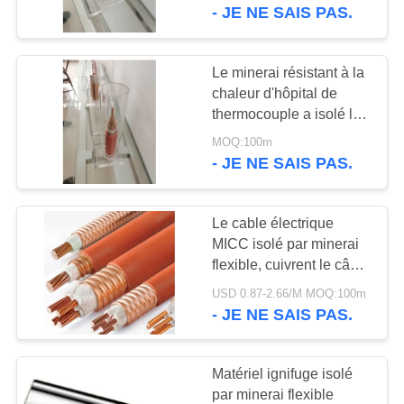
VISITE
industriels extrêmes
- JE NE SAIS PAS.
offrant des
D'USINE
caractéristiques de
sécurité améliorées
Le minerai résistant à la
CONTRÔLE
chaleur d'hôpital de
thermocouple a isolé le
DE
fil
MOQ:100m
QUALITÉ
- JE NE SAIS PAS.
CONTACTEZ-
Le cable électrique
NOUS
MICC isolé par minerai
flexible, cuivrent le câble
engainé
NOUVELLES
USD 0.87-2.66/M MOQ:100m
- JE NE SAIS PAS.
PLAN
Matériel ignifuge isolé
DU
par minerai flexible