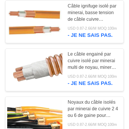
Câble ignifuge isolé par
minerai, basse tension
de câble cuivre
électrique
USD 0.87-2.66/M MOQ:100m
- JE NE SAIS PAS.
Le câble engainé par
cuivre isolé par minerai
multi de noyau, minerai
a isolé le cable
USD 0.87-2.66/M MOQ:100m
électrique
- JE NE SAIS PAS.
Noyaux du câble isolés
par minerai de cuivre 2 4
ou 6 de gaine pour
l'imperméabilisation de
USD 0.87-2.66/M MOQ:100m
congélation