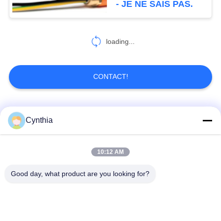
- JE NE SAIS PAS.
loading...
CONTACT!
Catégories populaires
Tous
Cynthia
Isolés au câble blindé
PVC câble isolé
10:12 AM
Good day, what product are you looking for?
câble à isolation
câble électrique
minérale
blindé
Câble de commande