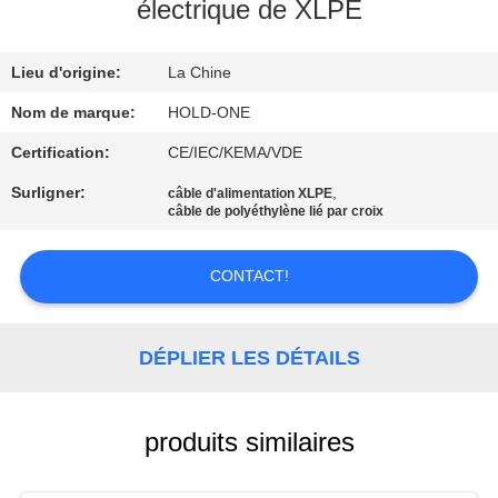
VISITE
électrique de XLPE
D'USINE
Lieu d'origine:
La Chine
CONTRÔLE
Nom de marque:
HOLD-ONE
DE
Certification:
CE/IEC/KEMA/VDE
QUALITÉ
Surligner:
,
câble d'alimentation XLPE
câble de polyéthylène lié par croix
CONTACTEZ-
CONTACT!
NOUS
DÉPLIER LES DÉTAILS
NOUVELLES
PLAN
produits similaires
DU