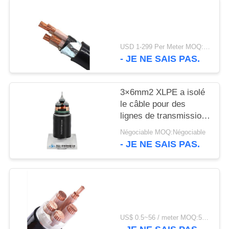
SITE
POLITIQUE
USD 1-299 Per Meter MOQ:500 m
DE
- JE NE SAIS PAS.
CONFIDENTIALITÉ
3×6mm2 XLPE a isolé
le câble pour des
lignes de transmission
et de distribution
Négociable MOQ:Négociable
- JE NE SAIS PAS.
US$ 0.5~56 / meter MOQ:500 MÈTRES