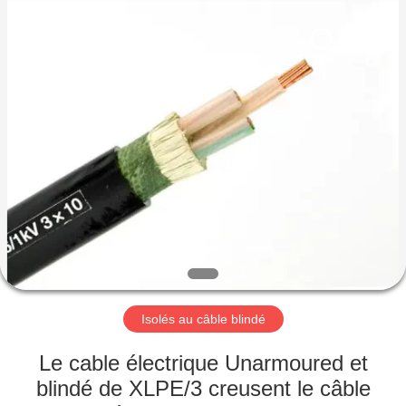
Qingdao
Yilan
Cable
Co.,
Ltd..
All
Rights
Reserved.
MAISON
PRODUITS
VIDÉOS
AU
SUJET
DE
Isolés au câble blindé
NOUS
Le cable électrique Unarmoured et
blindé de XLPE/3 creusent le câble