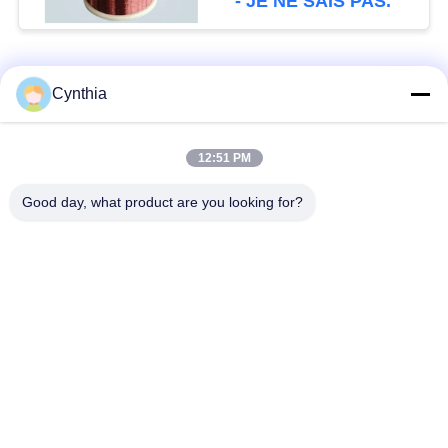
- JE NE SAIS PAS.
Catégories populaires
Tous
Cynthia
Isolés au câble blindé
PVC câble isolé
12:51 PM
Good day, what product are you looking for?
câble à isolation
câble électrique
minérale
blindé
Câble de commande
fil à un noyau
multinucléaire
Câble
basse fumée câble
d'instrumentation
nul d'halogène
protégé