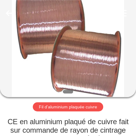
Qingdao
Yilan
Cable
Co.,
Ltd..
All
Rights
Reserved.
MAISON
PRODUITS
VIDÉOS
AU
SUJET
DE
Fil d'aluminium plaquée cuivre
NOUS
CE en aluminium plaqué de cuivre fait
sur commande de rayon de cintrage