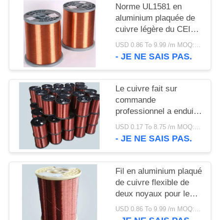
SITE
Norme UL1581 en
aluminium plaquée de
cuivre légère du CEI
POLITIQUE
60502-1 de basse
USD 0.86 To 9.99 /m MOQ:500m
DE
tension de fil
- JE NE SAIS PAS.
CONFIDENTIALITÉ
Le cuivre fait sur
commande
professionnel a enduit
le fil en aluminium,
USD 0.17 To 8.75 /m MOQ:500m
cuivrent le fil en
- JE NE SAIS PAS.
aluminium plaqué
Fil en aluminium plaqué
de cuivre flexible de
deux noyaux pour le
système de distribution
USD 0.86 To 9.99 /m MOQ:500m
électrique