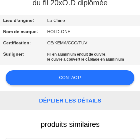
VISITE
du fil 20xO.D diplômée
D'USINE
Lieu d'origine:
La Chine
CONTRÔLE
Nom de marque:
HOLD-ONE
DE
Certification:
CE/KEMA/CCC/TUV
QUALITÉ
Surligner:
,
Fil en aluminium enduit de cuivre
le cuivre a couvert le câblage en aluminium
CONTACTEZ-
CONTACT!
NOUS
DÉPLIER LES DÉTAILS
NOUVELLES
PLAN
produits similaires
DU