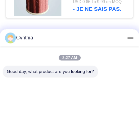
USD 0.86 To 9.99 /m MOQ:500m
électrique
- JE NE SAIS PAS.
Catégories populaires
Tous
Cynthia
Isolés au câble blindé
PVC câble isolé
2:27 AM
Good day, what product are you looking for?
câble à isolation
câble électrique
minérale
blindé
Câble de commande
fil à un noyau
multinucléaire
Câble
basse fumée câble
d'instrumentation
nul d'halogène