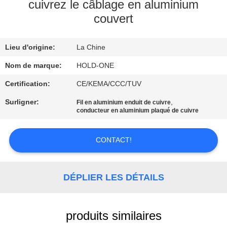
VISITE
cuivrez le câblage en aluminium
couvert
D'USINE
Lieu d'origine:
La Chine
CONTRÔLE
DE
Nom de marque:
HOLD-ONE
QUALITÉ
Certification:
CE/KEMA/CCC/TUV
Surligner:
,
Fil en aluminium enduit de cuivre
conducteur en aluminium plaqué de cuivre
CONTACTEZ-
NOUS
CONTACT!
NOUVELLES
DÉPLIER LES DÉTAILS
PLAN
DU
produits similaires