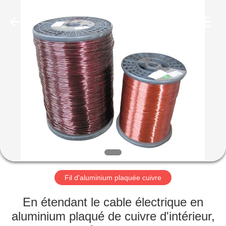
Qingdao
Yilan
Cable
Co.,
Ltd..
All
Rights
Reserved.
MAISON
PRODUITS
VIDÉOS
AU
SUJET
DE
Fil d'aluminium plaquée cuivre
NOUS
En étendant le cable électrique en
aluminium plaqué de cuivre d'intérieur,