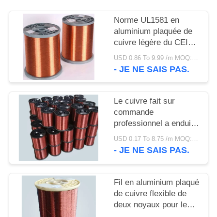
SITE
Norme UL1581 en
aluminium plaquée de
POLITIQUE
cuivre légère du CEI
DE
60502-1 de basse
USD 0.86 To 9.99 /m MOQ:500m
CONFIDENTIALITÉ
tension de fil
- JE NE SAIS PAS.
Le cuivre fait sur
commande
professionnel a enduit
le fil en aluminium,
USD 0.17 To 8.75 /m MOQ:500m
cuivrent le fil en
- JE NE SAIS PAS.
aluminium plaqué
Fil en aluminium plaqué
de cuivre flexible de
deux noyaux pour le
système de distribution