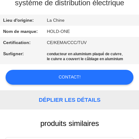
VISITE
système de distribution électrique
D'USINE
Lieu d'origine:
La Chine
CONTRÔLE
Nom de marque:
HOLD-ONE
DE
Certification:
CE/KEMA/CCC/TUV
QUALITÉ
Surligner:
,
conducteur en aluminium plaqué de cuivre
le cuivre a couvert le câblage en aluminium
CONTACTEZ-
CONTACT!
NOUS
DÉPLIER LES DÉTAILS
NOUVELLES
PLAN
produits similaires
DU