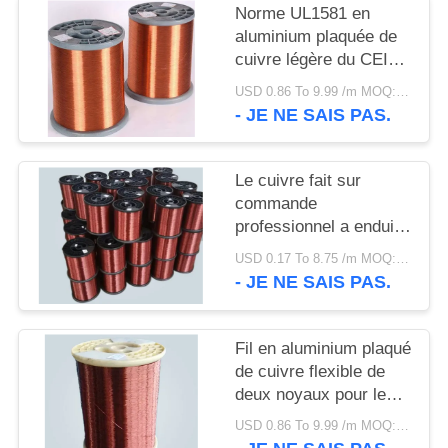
SITE
Norme UL1581 en
aluminium plaquée de
cuivre légère du CEI
POLITIQUE
60502-1 de basse
USD 0.86 To 9.99 /m MOQ:500m
DE
tension de fil
- JE NE SAIS PAS.
CONFIDENTIALITÉ
Le cuivre fait sur
commande
professionnel a enduit
le fil en aluminium,
USD 0.17 To 8.75 /m MOQ:500m
cuivrent le fil en
- JE NE SAIS PAS.
aluminium plaqué
Fil en aluminium plaqué
de cuivre flexible de
deux noyaux pour le
système de distribution
USD 0.86 To 9.99 /m MOQ:500m
électrique