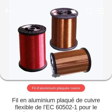
Qingdao
Yilan
Cable
Co.,
Ltd..
All
Rights
Reserved.
MAISON
PRODUITS
VIDÉOS
AU
SUJET
DE
Fil d'aluminium plaquée cuivre
NOUS
Fil en aluminium plaqué de cuivre
flexible de l'EC 60502-1 pour le