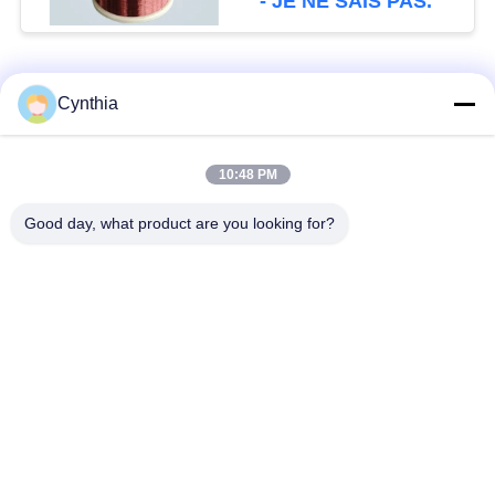
- JE NE SAIS PAS.
Catégories populaires
Tous
Cynthia
Isolés au câble blindé
PVC câble isolé
10:48 PM
Good day, what product are you looking for?
câble à isolation
câble électrique
minérale
blindé
Câble de commande
fil à un noyau
multinucléaire
Câble
basse fumée câble
d'instrumentation
nul d'halogène
protégé