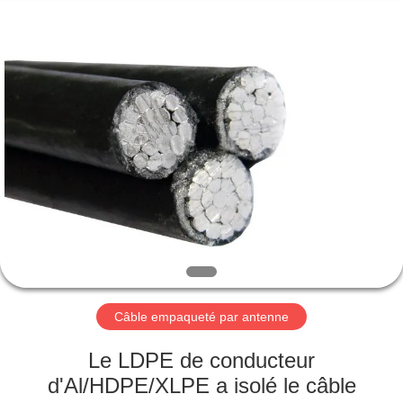
Qingdao
Yilan
Cable
Co.,
Ltd..
All
Rights
Reserved.
MAISON
PRODUITS
VIDÉOS
AU
SUJET
DE
Câble empaqueté par antenne
NOUS
Le LDPE de conducteur
d'Al/HDPE/XLPE a isolé le câble