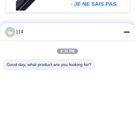
aériennes
- JE NE SAIS PAS.
Catégories populaires
Tous
114
Isolés au câble blindé
PVC câble isolé
8:34 PM
Good day, what product are you looking for?
câble à isolation
câble électrique
minérale
blindé
Câble de commande
fil à un noyau
multinucléaire
Câble
basse fumée câble
d'instrumentation
nul d'halogène
protégé