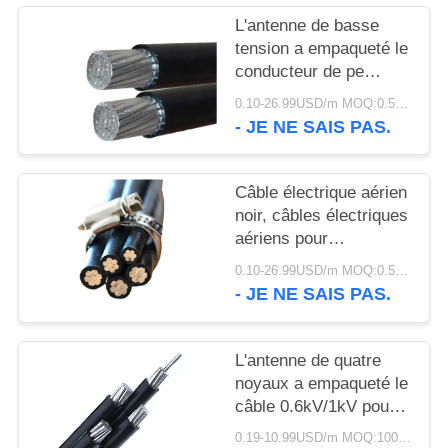
SITE
L'antenne de basse
tension a empaqueté le
POLITIQUE
conducteur de pe
d'A.W.G. de
DE
0.10-26.99USD/m MOQ:0.5KM
câble/d'aluminium
- JE NE SAIS PAS.
CONFIDENTIALITÉ
isolation de Xlpe
Câble électrique aérien
noir, câbles électriques
aériens pour
l'alimentation d'énergie
0.10-26.99USD/m MOQ:0.5KM
- JE NE SAIS PAS.
L'antenne de quatre
noyaux a empaqueté le
câble 0.6kV/1kV pour
les lignes électriques
0.19-10.99USD/m MOQ:1000M