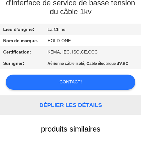
VISITE
d'interface de service de basse tension
du câble 1kv
D'USINE
Lieu d'origine:
La Chine
CONTRÔLE
DE
Nom de marque:
HOLD-ONE
QUALITÉ
Certification:
KEMA, IEC, ISO,CE,CCC
Surligner:
,
Aérienne câble isolé
Cable électrique d'ABC
CONTACTEZ-
NOUS
CONTACT!
NOUVELLES
DÉPLIER LES DÉTAILS
PLAN
produits similaires
DU