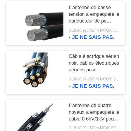
SITE
L'antenne de basse
tension a empaqueté le
POLITIQUE
conducteur de pe
d'A.W.G. de
DE
0.10-26.99USD/m MOQ:0.5KM
câble/d'aluminium
- JE NE SAIS PAS.
CONFIDENTIALITÉ
isolation de Xlpe
Câble électrique aérien
noir, câbles électriques
aériens pour
l'alimentation d'énergie
0.10-26.99USD/m MOQ:0.5KM
- JE NE SAIS PAS.
L'antenne de quatre
noyaux a empaqueté le
câble 0.6kV/1kV pour
les lignes électriques
0.19-10.99USD/m MOQ:1000M