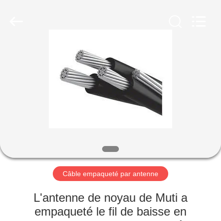
Qingdao
Yilan
Cable
Co.,
Ltd..
All
Rights
Reserved.
MAISON
PRODUITS
VIDÉOS
AU
SUJET
DE
Câble empaqueté par antenne
NOUS
L'antenne de noyau de Muti a
empaqueté le fil de baisse en