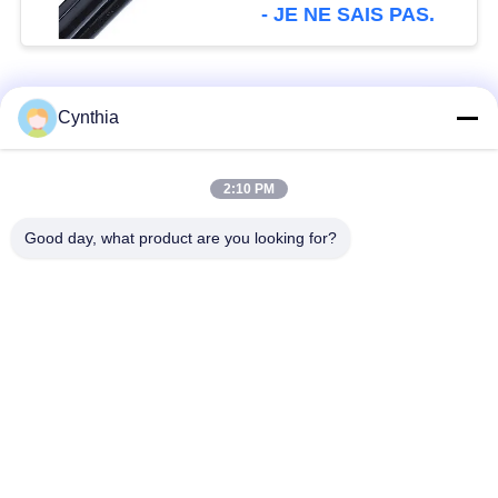
aériennes
- JE NE SAIS PAS.
Catégories populaires
Tous
Cynthia
Isolés au câble blindé
PVC câble isolé
2:10 PM
Good day, what product are you looking for?
câble à isolation
câble électrique
minérale
blindé
Câble de commande
fil à un noyau
multinucléaire
Câble
basse fumée câble
d'instrumentation
nul d'halogène
protégé