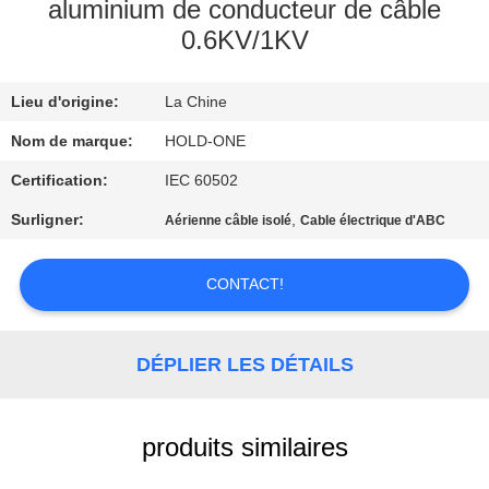
VISITE
aluminium de conducteur de câble
0.6KV/1KV
D'USINE
Lieu d'origine:
La Chine
CONTRÔLE
DE
Nom de marque:
HOLD-ONE
QUALITÉ
Certification:
IEC 60502
Surligner:
,
Aérienne câble isolé
Cable électrique d'ABC
CONTACTEZ-
NOUS
CONTACT!
NOUVELLES
DÉPLIER LES DÉTAILS
PLAN
produits similaires
DU