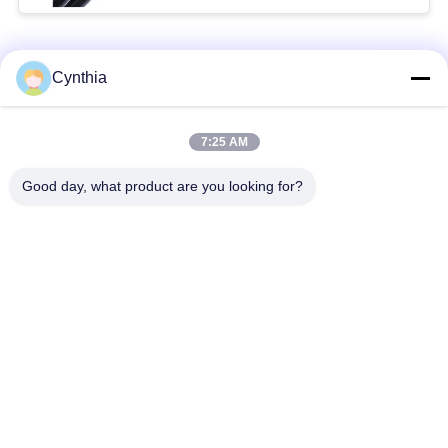
Catégories populaires
Tous
Cynthia
Isolés au câble blindé
PVC câble isolé
7:25 AM
Good day, what product are you looking for?
câble à isolation
câble électrique
minérale
blindé
Câble de commande
fil à un noyau
multinucléaire
Câble
basse fumée câble
d'instrumentation
nul d'halogène
protégé