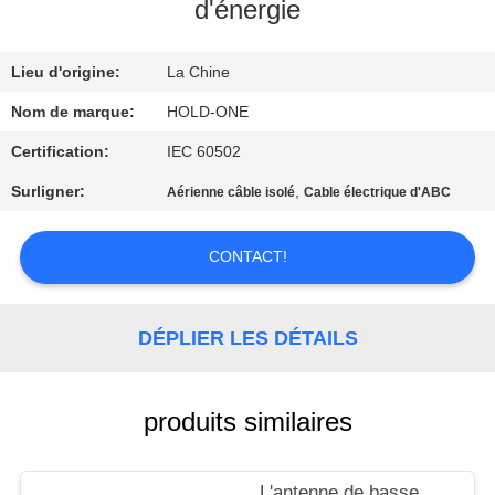
VISITE
d'énergie
D'USINE
Lieu d'origine:
La Chine
CONTRÔLE
Nom de marque:
HOLD-ONE
DE
Certification:
IEC 60502
QUALITÉ
Surligner:
,
Aérienne câble isolé
Cable électrique d'ABC
CONTACTEZ-
CONTACT!
NOUS
DÉPLIER LES DÉTAILS
NOUVELLES
produits similaires
PLAN
DU
L'antenne de basse