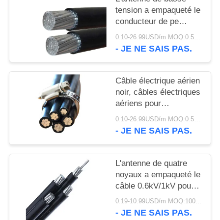
SITE
tension a empaqueté le
conducteur de pe
POLITIQUE
d'A.W.G. de
0.10-26.99USD/m MOQ:0.5KM
câble/d'aluminium
- JE NE SAIS PAS.
DE
isolation de Xlpe
CONFIDENTIALITÉ
Câble électrique aérien
noir, câbles électriques
aériens pour
l'alimentation d'énergie
0.10-26.99USD/m MOQ:0.5KM
- JE NE SAIS PAS.
L'antenne de quatre
noyaux a empaqueté le
câble 0.6kV/1kV pour
les lignes électriques
0.19-10.99USD/m MOQ:1000M
aériennes
- JE NE SAIS PAS.