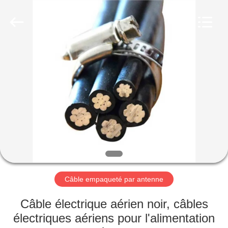
Qingdao
Yilan
Cable
Co.,
Ltd..
All
Rights
Reserved.
MAISON
PRODUITS
VIDÉOS
AU
SUJET
DE
Câble empaqueté par antenne
NOUS
Câble électrique aérien noir, câbles
électriques aériens pour l'alimentation