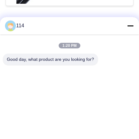
Catégories populaires
Tous
114
Isolés au câble blindé
PVC câble isolé
1:20 PM
Good day, what product are you looking for?
câble à isolation
câble électrique
minérale
blindé
Câble de commande
fil à un noyau
multinucléaire
Câble
basse fumée câble
d'instrumentation
nul d'halogène
protégé