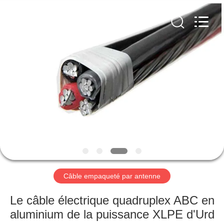
Qingdao
Yilan
Cable
Co.,
Ltd..
All
Rights
Reserved.
MAISON
PRODUITS
VIDÉOS
AU
SUJET
DE
Câble empaqueté par antenne
NOUS
Le câble électrique quadruplex ABC en
aluminium de la puissance XLPE d'Urd