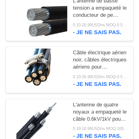
L'antenne de basse
SITE
tension a empaqueté le
conducteur de pe
POLITIQUE
d'A.W.G. de
0.10-26.99USD/m MOQ:0.5KM
câble/d'aluminium
DE
- JE NE SAIS PAS.
isolation de Xlpe
CONFIDENTIALITÉ
Câble électrique aérien
noir, câbles électriques
aériens pour
l'alimentation d'énergie
0.10-26.99USD/m MOQ:0.5KM
- JE NE SAIS PAS.
L'antenne de quatre
noyaux a empaqueté le
câble 0.6kV/1kV pour
les lignes électriques
0.19-10.99USD/m MOQ:1000M
aériennes
- JE NE SAIS PAS.