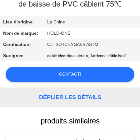
VISITE
de baisse de PVC câblent 75℃
D'USINE
Lieu d'origine:
La Chine
CONTRÔLE
Nom de marque:
HOLD-ONE
DE
Certification:
CE ISO ICEA SABS ASTM
QUALITÉ
Surligner:
,
câble électrique aérien
Aérienne câble isolé
CONTACTEZ-
CONTACT!
NOUS
DÉPLIER LES DÉTAILS
NOUVELLES
produits similaires
PLAN
DU