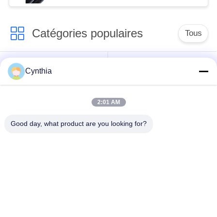
Catégories populaires
Tous
Isolés au câble blindé
PVC câble isolé
Cynthia
câble à isolation
câble électrique
2:01 AM
minérale
blindé
Good day, what product are you looking for?
Câble de commande
fil à un noyau
multinucléaire
Câble
basse fumée câble
d'instrumentation
nul d'halogène
protégé