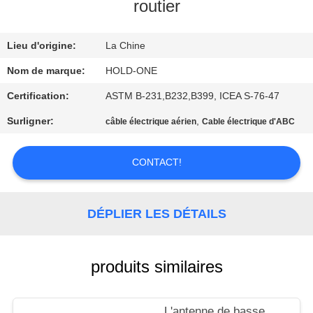
VISITE
routier
D'USINE
Lieu d'origine:
La Chine
CONTRÔLE
Nom de marque:
HOLD-ONE
DE
Certification:
ASTM B-231,B232,B399, ICEA S-76-47
QUALITÉ
Surligner:
,
câble électrique aérien
Cable électrique d'ABC
CONTACTEZ-
CONTACT!
NOUS
DÉPLIER LES DÉTAILS
NOUVELLES
produits similaires
PLAN
DU
L'antenne de basse