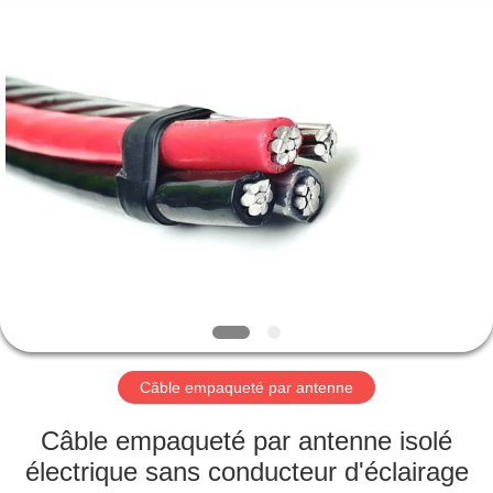
Qingdao
Yilan
Cable
Co.,
Ltd..
All
Rights
Reserved.
MAISON
PRODUITS
VIDÉOS
AU
SUJET
DE
Câble empaqueté par antenne
NOUS
Câble empaqueté par antenne isolé
électrique sans conducteur d'éclairage