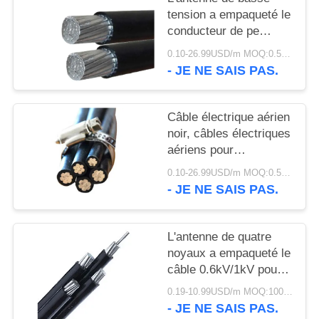
SITE
tension a empaqueté le
conducteur de pe
POLITIQUE
d'A.W.G. de
0.10-26.99USD/m MOQ:0.5KM
câble/d'aluminium
- JE NE SAIS PAS.
DE
isolation de Xlpe
CONFIDENTIALITÉ
Câble électrique aérien
noir, câbles électriques
aériens pour
l'alimentation d'énergie
0.10-26.99USD/m MOQ:0.5KM
- JE NE SAIS PAS.
L'antenne de quatre
noyaux a empaqueté le
câble 0.6kV/1kV pour
les lignes électriques
0.19-10.99USD/m MOQ:1000M
aériennes
- JE NE SAIS PAS.