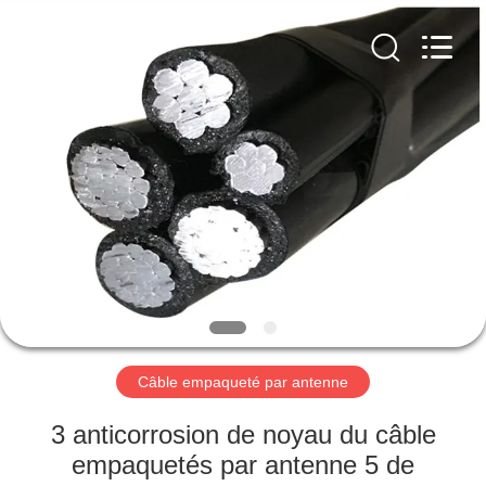
Qingdao
Yilan
Cable
Co.,
Ltd..
All
Rights
Reserved.
MAISON
PRODUITS
VIDÉOS
AU
SUJET
DE
Câble empaqueté par antenne
NOUS
3 anticorrosion de noyau du câble
empaquetés par antenne 5 de