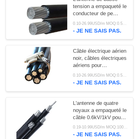
SITE
tension a empaqueté le
conducteur de pe
POLITIQUE
d'A.W.G. de
0.10-26.99USD/m MOQ:0.5KM
câble/d'aluminium
- JE NE SAIS PAS.
DE
isolation de Xlpe
CONFIDENTIALITÉ
Câble électrique aérien
noir, câbles électriques
aériens pour
l'alimentation d'énergie
0.10-26.99USD/m MOQ:0.5KM
- JE NE SAIS PAS.
L'antenne de quatre
noyaux a empaqueté le
câble 0.6kV/1kV pour
les lignes électriques
0.19-10.99USD/m MOQ:1000M
aériennes
- JE NE SAIS PAS.