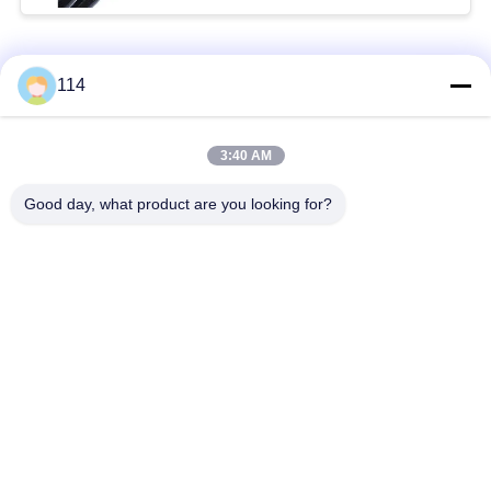
Catégories populaires
Tous
114
Isolés au câble blindé
PVC câble isolé
3:40 AM
Good day, what product are you looking for?
câble à isolation
câble électrique
minérale
blindé
Câble de commande
fil à un noyau
multinucléaire
Câble
basse fumée câble
d'instrumentation
nul d'halogène
protégé