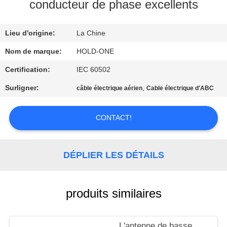
VISITE
conducteur de phase excellents
D'USINE
Lieu d'origine:
La Chine
CONTRÔLE
Nom de marque:
HOLD-ONE
DE
Certification:
IEC 60502
QUALITÉ
Surligner:
,
câble électrique aérien
Cable électrique d'ABC
CONTACTEZ-
CONTACT!
NOUS
DÉPLIER LES DÉTAILS
NOUVELLES
produits similaires
PLAN
DU
L'antenne de basse