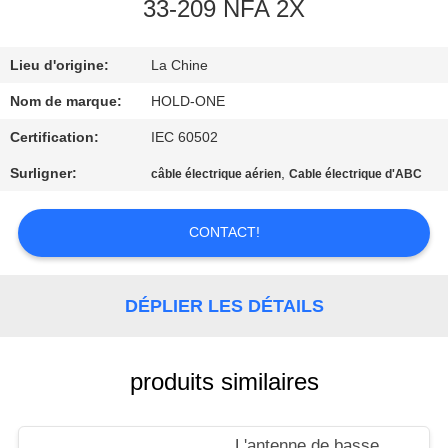
VISITE
33-209 NFA 2X
D'USINE
Lieu d'origine:
La Chine
CONTRÔLE
Nom de marque:
HOLD-ONE
DE
Certification:
IEC 60502
QUALITÉ
Surligner:
,
câble électrique aérien
Cable électrique d'ABC
CONTACTEZ-
CONTACT!
NOUS
DÉPLIER LES DÉTAILS
NOUVELLES
produits similaires
PLAN
DU
L'antenne de basse