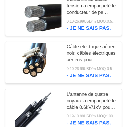
SITE
tension a empaqueté le
conducteur de pe
POLITIQUE
d'A.W.G. de
0.10-26.99USD/m MOQ:0.5KM
câble/d'aluminium
- JE NE SAIS PAS.
DE
isolation de Xlpe
CONFIDENTIALITÉ
Câble électrique aérien
noir, câbles électriques
aériens pour
l'alimentation d'énergie
0.10-26.99USD/m MOQ:0.5KM
- JE NE SAIS PAS.
L'antenne de quatre
noyaux a empaqueté le
câble 0.6kV/1kV pour
les lignes électriques
0.19-10.99USD/m MOQ:1000M
aériennes
- JE NE SAIS PAS.