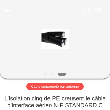
Qingdao
Yilan
Cable
Co.,
Ltd..
All
Rights
Reserved.
MAISON
PRODUITS
VIDÉOS
AU
SUJET
DE
Câble empaqueté par antenne
NOUS
L'isolation cinq de PE creusent le câble
d'interface aérien N-F STANDARD C