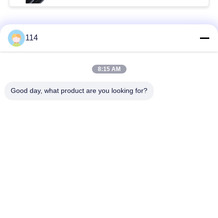
Catégories populaires
Tous
114
Isolés au câble blindé
PVC câble isolé
8:15 AM
Good day, what product are you looking for?
câble à isolation
câble électrique
minérale
blindé
Câble de commande
fil à un noyau
multinucléaire
Câble
basse fumée câble
d'instrumentation
nul d'halogène
protégé