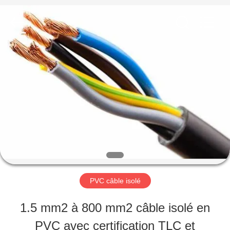
2026
Qingdao
Yilan
Cable
Co.,
Ltd..
MAISON
All
Rights
Reserved.
PRODUITS
VIDÉOS
AU
PVC câble isolé
SUJET
1.5 mm2 à 800 mm2 câble isolé en
DE
PVC avec certification TLC et