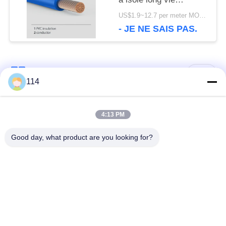
0.6V/1KV de câble
US$1.9~12.7 per meter MOQ:500meter
- JE NE SAIS PAS.
Catégories populaires
Tous
114
Isolés au câble blindé
PVC câble isolé
4:13 PM
Good day, what product are you looking for?
câble à isolation
câble électrique
minérale
blindé
Câble de commande
fil à un noyau
multinucléaire
Câble