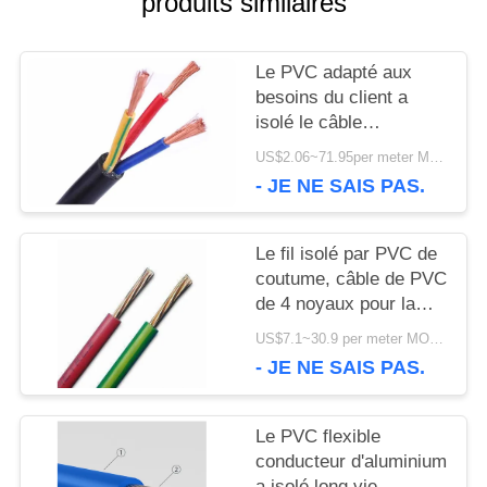
produits similaires
NOUVELLES
Le PVC adapté aux
besoins du client a
SITEMAP
isolé le câble
600/tension évaluée
US$2.06~71.95per meter MOQ:compteur de 1000
par 1000V avec le demi
POLITIQUE
- JE NE SAIS PAS.
noyau trois
DE
Le fil isolé par PVC de
CONFIDENTIALITÉ
coutume, câble de PVC
de 4 noyaux pour la
distribution d'énergie
US$7.1~30.9 per meter MOQ:2000meter
raye l'OIN approuvée
- JE NE SAIS PAS.
Le PVC flexible
conducteur d'aluminium
a isolé long vie