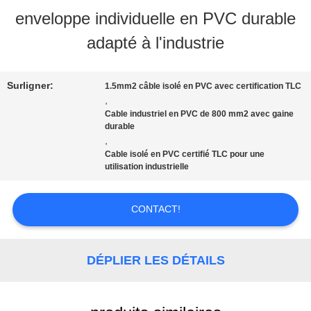
NOUS
enveloppe individuelle en PVC durable
adapté à l'industrie
VISITE
D'USINE
Surligner:
1.5mm2 câble isolé en PVC avec certification TLC
,
Cable industriel en PVC de 800 mm2 avec gaine
durable
CONTRÔLE
,
Cable isolé en PVC certifié TLC pour une
DE
utilisation industrielle
QUALITÉ
CONTACT!
CONTACTEZ-
DÉPLIER LES DÉTAILS
NOUS