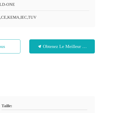
LD-ONE
O,CE,KEMA,IEC,TUV
ous
Obtenez Le Meilleur Prix
Taille: