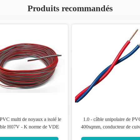
Produits recommandés
x a isolé le
1.0 - câble unipolaire de PVC
PVC 1
me de VDE
400sqmm, conducteur de cuivre
câble 
 V
échoué par câblage engainé par
de 70