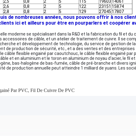
2,5
0,8
2
5
115
19603
14061
2,6
0,8
2
5
122
23151
15874
2,8
0,8
2
5
129
27045
17807
s de nombreuses années, nous pouvons offrir à nos clients 
ents ici et ailleurs pour être en pourparlers et coopérer ave
 moderne se spécialisant dans la R&D et la fabrication du fil et du câble
s accessoires de câble, et un atelier de traitement de cuivre. Il se c
rche et développement de technologie, du service de gestion de la qu
 de production de sécurité, etc., et a des ventes et des entreprises
: le câble flexible engainé par caoutchouc, le câble flexible engainé pa
âble et en aluminium et le toron en aluminium de noyau d'acier, le fil et 
ène, bas-halogène de bas-fumée, câble de pré-branche et divers ignif
ité de production annuelle peut atteindre 1 milliard de yuans. Les so
gainé Par PVC
,
Fil De Cuivre De PVC