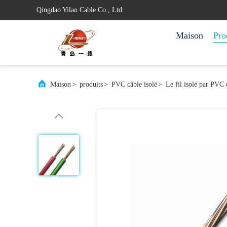
Qingdao Yilan Cable Co., Ltd.
Maison
Pro
Maison
>
produits
>
PVC câble isolé
>
Le fil isolé par PVC