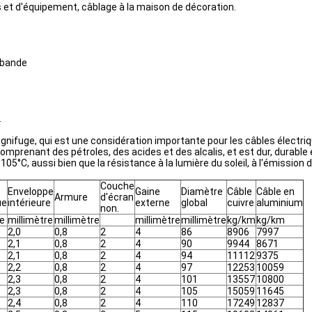
s et d'équipement, câblage à la maison de décoration.
a bande
.
ignifuge, qui est une considération importante pour les câbles électri
mprenant des pétroles, des acides et des alcalis, et est dur, durable et
°C, aussi bien que la résistance à la lumière du soleil, à l'émission d
Couche
Enveloppe
Gaine
Diamètre
Câble
Câble en
Armure
d'écran
ue
intérieure
externe
global
cuivre
aluminium
non.
re
millimètre
millimètre
millimètre
millimètre
kg/km
kg/km
2,0
0,8
2
4
86
8906
7997
2,1
0,8
2
4
90
9944
8671
2,1
0,8
2
4
94
11112
9375
2,2
0,8
2
4
97
12253
10059
2,3
0,8
2
4
101
13557
10800
2,3
0,8
2
4
105
15059
11645
2,4
0,8
2
4
110
17249
12837