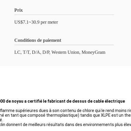
Prix
US$7.1~30.9 per meter
Conditions de paiement
LC, T/T, D/A, D/P, Western Union, MoneyGram
 de noyau a certifié le fabricant de dessus de cable électrique
flamme supérieures dues à son contenu de chlore qui le rend moins ris
rmé en tant que composé thermoplastique) tandis que XLPE est un ther
é.
lin donnent de meilleurs résultats dans des environnements plus éle