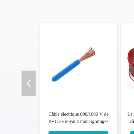
Câble électrique 600/1000 V de
Le PVC multi de noyau
PVC de noyaux multi ignifuges
câble H07V - K nor
pour s'étendre à l'intérieur dehors
de 450/750