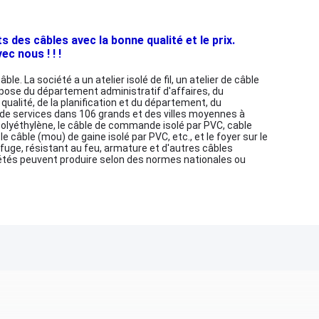
des câbles avec la bonne qualité et le prix.
c nous ! ! !
. La société a un atelier isolé de fil, un atelier de câble
ompose du département administratif d'affaires, du
alité, de la planification et du département, du
 de services dans 106 grands et des villes moyennes à
r polyéthylène, le câble de commande isolé par PVC, cable
le câble (mou) de gaine isolé par PVC, etc., et le foyer sur le
uge, résistant au feu, armature et d'autres câbles
ciétés peuvent produire selon des normes nationales ou