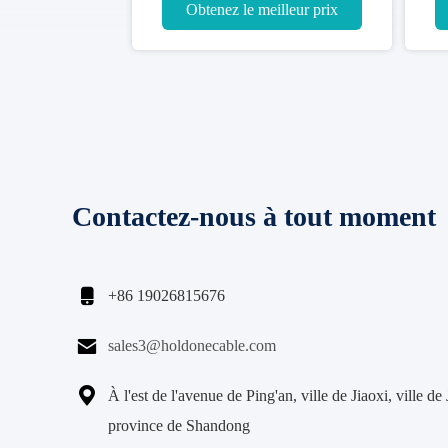
Obtenez le meilleur prix
Obtenez le meille
Contactez-nous à tout moment

+86 19026815676

sales3@holdonecable.com

À l'est de l'avenue de Ping'an, ville de Jiaoxi, ville de
province de Shandong