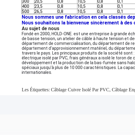
300
20,5
0,8
10,5
0,8
0,1
400
23,5
0,8
10,5
0,8
0,1
500
26,5
0,8
10,5
0,8
0,1
Nous sommes une fabrication en cela classés depui
Nous souhaitons la bienvenue sincèrement à des cli
Au sujet de nous
Fondé en 2000, HOLD-ONE. est une entreprise à grande échelle
de basse tension, un atelier de câble à haute tension et de
département de commercialisation, du département de reche
département d'approvisionnement matériel, du département
travers le pays. Les principaux produits de la société sont 
électrique isolé par PVC, frais généraux a isolé le toron de c
développement et la production de la bas-fumée sans halog
spéciaux jusqu'à plus de 10 000 caractéristiques. La capac
internationales.
Les Étiquettes:
Câblage Cuivre Isolé Par PVC
,
Câblage En