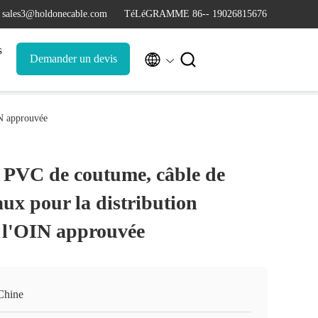
 sales3@holdonecable.com
TéLéGRAMME 86-- 19026815676
s


Demander un devis
IN approuvée
ar PVC de coutume, câble de
ux pour la distribution
e l'OIN approuvée
Chine