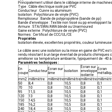
Principalement utilisé dans le câblage interne de machine
Type : Câble électrique isolé par PVC
Conducteur : Cuivre ou aluminium
Isolation : Polychlorure de vinyle (PVC)
Remplisseur : Bande de polypropylène (bande de pp)
Bande d'enveloppe : Textile non tissé ou pp enveloppant l
Armure : STA/SWA/AWA blindé ou Unarmoured
Gaine externe : Polychlorure de vinyle (PVC)
Normes : Certificat de CCC/UL/CE
Propriétés
Isolation élevée, excellentes propriétés, couleur lumineuse
Le câble avec une isolation ou la mise en gaine de PVC est 
rendu résistant à un large éventail de produits chimiques co
améliorer sa température ambiante, typiquement de -40 à 105
Paramètres techniques :
Écran sur
En
Écran sur
Écran
Conducteur
Isolation
enveloppe
coupe
âme
métalliq
isolante
mm2
millimètre
millimètre
millimètre
millimètre
millimèt
50
8,4
0,8
10,5
0,8
0,1
70
10
0,8
10,5
0,8
0,1
95
11,5
0,8
10,5
0,8
0,1
120
13
0,8
10,5
0,8
0,1
150
14,5
0,8
10,5
0,8
0,1
185
16,2
0,8
10,5
0,8
0,1
240
18,4
0,8
10,5
0,8
0,1