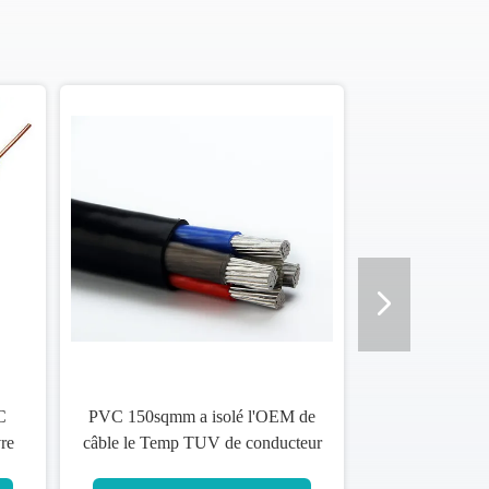
50sqmm a isolé l'OEM de
Bande en acier b
le Temp TUV de conducteur
185sqmm du câbl
 degrés/certificat de Kema
par 