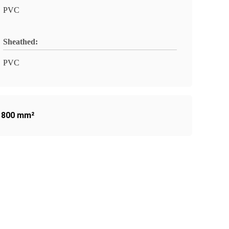
PVC
Sheathed:
PVC
e 800 mm²