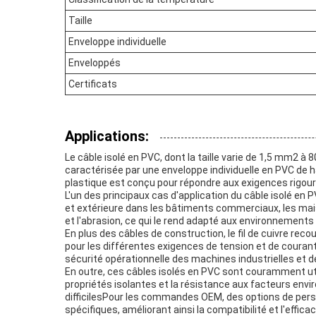
Taille
Enveloppe individuelle
Enveloppés
Certificats
Applications:
Le câble isolé en PVC, dont la taille varie de 1,5 mm2 à
caractérisée par une enveloppe individuelle en PVC de h
plastique est conçu pour répondre aux exigences rigoure
L'un des principaux cas d'application du câble isolé en 
et extérieure dans les bâtiments commerciaux, les maiso
et l'abrasion, ce qui le rend adapté aux environnements o
En plus des câbles de construction, le fil de cuivre re
pour les différentes exigences de tension et de couran
sécurité opérationnelle des machines industrielles et
En outre, ces câbles isolés en PVC sont couramment util
propriétés isolantes et la résistance aux facteurs 
difficilesPour les commandes OEM, des options de pers
spécifiques, améliorant ainsi la compatibilité et l'efficac