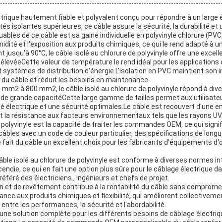
ectrique hautement fiable et polyvalent conçu pour répondre à un large
tés isolantes supérieures, ce câble assure la sécurité, la durabilité 
ables de ce câble est sa gaine individuelle en polyvinyle chlorure (PVC)
é et l'exposition aux produits chimiques, ce qui le rend adapté à une u
t jusqu'à 90°C, le câble isolé au chlorure de polyvinyle offre une ex
véeCette valeur de température le rend idéal pour les applications o
t systèmes de distribution d'énergie.L'isolation en PVC maintient son i
e du câble et réduit les besoins en maintenance.
5 mm2 à 800 mm2, le câble isolé au chlorure de polyvinyle répond à di
e grande capacitéCette large gamme de tailles permet aux utilisateurs 
té électrique et une sécurité optimales.Le câble est recouvert d'une
et la résistance aux facteurs environnementaux tels que les rayons UV 
polyvinyle est la capacité de traiter les commandes OEM, ce qui signif
câbles avec un code de couleur particulier, des spécifications de long
fait du câble un excellent choix pour les fabricants d'équipements d'o
âble isolé au chlorure de polyvinyle est conforme à diverses normes int
ncendie, ce qui en fait une option plus sûre pour le câblage électrique
éféré des électriciens., ingénieurs et chefs de projet.
on et de revêtement contribue à la rentabilité du câble sans compromett
ance aux produits chimiques et flexibilité, qui améliorent collectivemen
 entre les performances, la sécurité et l'abordabilité.
e une solution complète pour les différents besoins de câblage électriq