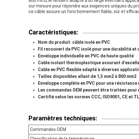
800 mm2 le rendent adapté à un large éventail d'appli
sur mesure pour répondre aux exigences uniques du proje
ce câble assure un fonctionnement fiable, sûr et efficac
Caractéristiques:
Nom du produit: câble isolé en PVC
Fil recouvert de PVC isolé pour une durabilité et
Enveloppe individuelle en PVC de haute qualité
Cable isolant thermoplastique assurant d'excelle
Cable en PVC flexible adapté à diverses applicat
Tailles disponibles allant de 1,5 mm2 à 800 mm2
Enveloppe complète en PVC pour une résistance
Les commandes OEM peuvent être traitées pour 
Certifié selon les normes CCC, ISO9001, CE et T
Paramètres techniques:
Commandes OEM
Classification de la température