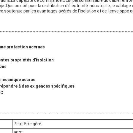
cations.La capacité de commande OEM personnalisable du câble renfor
tQue ce soit pour la distribution d'électricité industrielle, le câblag
e.soutenue par les avantages avérés de l'isolation et de l'enveloppe au
 une protection accrues
ntes propriétés d'isolation
ions
 mécanique accrue
répondre à des exigences spécifiques
LC
Peut être géré
90°C