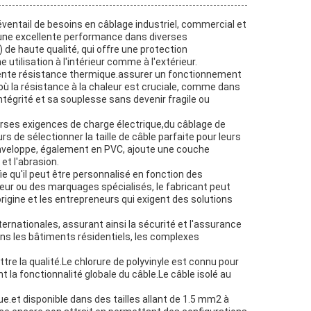
 éventail de besoins en câblage industriel, commercial et
et une excellente performance dans diverses
 de haute qualité, qui offre une protection
tilisation à l'intérieur comme à l'extérieur.
cellente résistance thermique.assurer un fonctionnement
ù la résistance à la chaleur est cruciale, comme dans
ntégrité et sa souplesse sans devenir fragile ou
verses exigences de charge électrique,du câblage de
de sélectionner la taille de câble parfaite pour leurs
 enveloppe, également en PVC, ajoute une couche
et l'abrasion.
ie qu'il peut être personnalisé en fonction des
ueur ou des marquages spécialisés, le fabricant peut
rigine et les entrepreneurs qui exigent des solutions
ernationales, assurant ainsi la sécurité et l'assurance
 dans les bâtiments résidentiels, les complexes
re la qualité.Le chlorure de polyvinyle est connu pour
t la fonctionnalité globale du câble.Le câble isolé au
ue.et disponible dans des tailles allant de 1.5 mm2 à