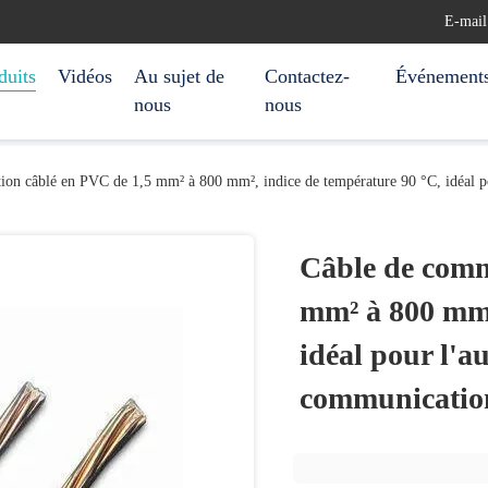
E-mail
duits
Vidéos
Au sujet de
Contactez-
Événement
nous
nous
on câblé en PVC de 1,5 mm² à 800 mm², indice de température 90 °C, idéal pou
Câble de comm
mm² à 800 mm²
idéal pour l'au
communicatio