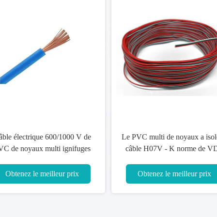
 - câble unipolaire de PVC
PVC 150sqmm a
qmm, conducteur de cuivre
câble le Temp 
ué par câblage engainé par
de 70 degrés/c
PVC
Obtenez le meilleur prix
Obtenez le 