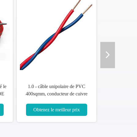
 isolé l'OEM de
Bande en acier blindée du noyau
TUV de conducteur
185sqmm du câble cuivre isolée
ertificat de Kema
par PVC 4
meilleur prix
Obtenez le meilleur prix