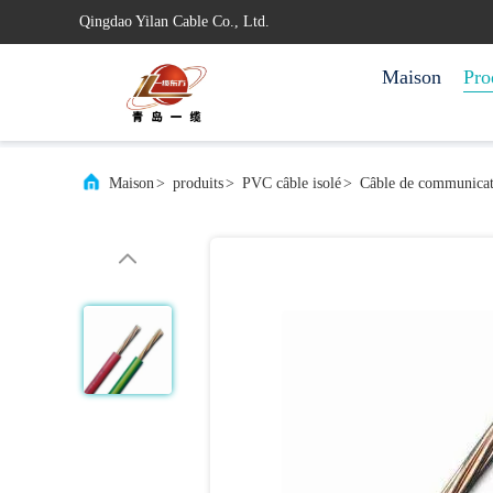
Qingdao Yilan Cable Co., Ltd.
Maison
Pro
Maison
>
produits
>
PVC câble isolé
>
Câble de communicati