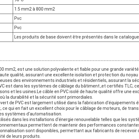
1.5 mm2 à 800 mm2
Pvc
Pvc
Les produits de base doivent être présentés dans le catalogue
 800 mm2, est une solution polyvalente et fiable pour une grande variét
aute qualité, assurant une excellente isolation et protection du noya
uses des environnements industriels et résidentiels, assurant la sécuri
PVC est dans les systèmes de câblage du bâtiment.,et certifiés TLC, ce c
ns et les usines.Le câble en PVC isolé de haute qualité offre une exc
ù la durabilité et la sécurité sont primordiales.
couvert de PVC est largement utilisé dans la fabrication d'équipements 
t, ce qui en fait un excellent choix pour le câblage de moteurs, de t
 des systèmes d'automatisation.
isés dans les installations d'énergie renouvelable telles que les syst
environnementaux permettent de maintenir des performances constan
onnalisation sont disponibles, permettant aux fabricants de recevoi
ité de leurs produits.