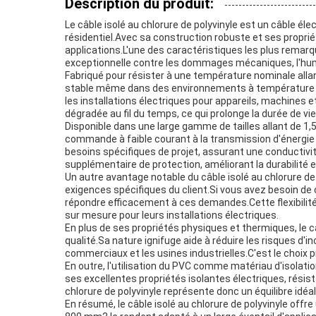
Description du produit:
Le câble isolé au chlorure de polyvinyle est un câble él
résidentiel.Avec sa construction robuste et ses proprié
applications.L'une des caractéristiques les plus remarqu
exceptionnelle contre les dommages mécaniques, l'humidit
Fabriqué pour résister à une température nominale allan
stable même dans des environnements à température éle
les installations électriques pour appareils, machines e
dégradée au fil du temps, ce qui prolonge la durée de vi
Disponible dans une large gamme de tailles allant de 1,
commande à faible courant à la transmission d'énergie d
besoins spécifiques de projet, assurant une conductivi
supplémentaire de protection, améliorant la durabilité 
Un autre avantage notable du câble isolé au chlorure de 
exigences spécifiques du client.Si vous avez besoin de 
répondre efficacement à ces demandes.Cette flexibilité 
sur mesure pour leurs installations électriques.
En plus de ses propriétés physiques et thermiques, le c
qualité.Sa nature ignifuge aide à réduire les risques d'i
commerciaux et les usines industrielles.C'est le choix pr
En outre, l'utilisation du PVC comme matériau d'isolati
ses excellentes propriétés isolantes électriques, résist
chlorure de polyvinyle représente donc un équilibre idéal
En résumé, le câble isolé au chlorure de polyvinyle offr