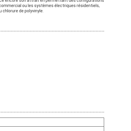
ce encore son attrait en permettant des configurations
e commercial ou les systèmes électriques résidentiels,
 chlorure de polyvinyle.