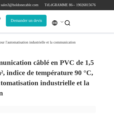
 sales3@holdonecable.com
TéLéGRAMME 86-- 19026815676
s
Demander un devis


r l'automatisation industrielle et la communication
unication câblé en PVC de 1,5
, indice de température 90 °C,
tomatisation industrielle et la
n