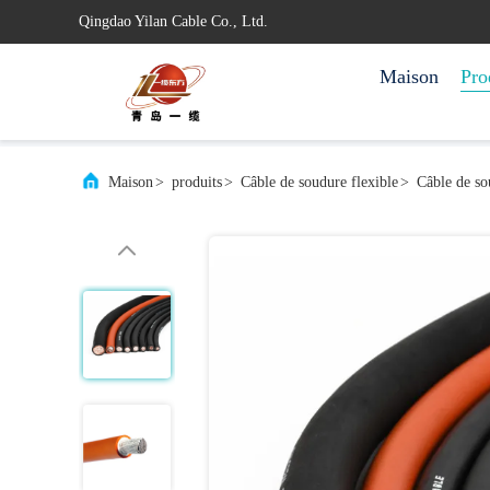
Qingdao Yilan Cable Co., Ltd.
Maison
Pro
Maison
>
produits
>
Câble de soudure flexible
>
Câble de s