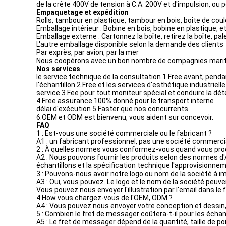
de la crête 400V de tension à C.A. 200V et d'impulsion, ou p
Empaquetage et expédition
Rolls, tambour en plastique, tambour en bois, boîte de coul
Emballage intérieur : Bobine en bois, bobine en plastique, e
Emballage externe : Cartonnez la boîte, retirez la boîte, pal
L'autre emballage disponible selon la demande des clients
Par exprès, par avion, par la mer
Nous coopérons avec un bon nombre de compagnies maritimes,
Nos services
le service technique de la consultation 1.Free avant, pendant
l'échantillon 2.Free et les services d'esthétique industrie
service 3.Fee pour tout moniteur spécial et conduire la dé
4.Free assurance 100% donné pour le transport interne
délai d'exécution 5.Faster que nos concurrents.
6.OEM et ODM est bienvenu, vous aident sur concevoir.
FAQ
1 : Est-vous une société commerciale ou le fabricant ?
A1 : un fabricant professionnel, pas une société commercia
2 : À quelles normes vous conformez-vous quand vous produi
A2 : Nous pouvons fournir les produits selon des normes d'
échantillons et la spécification technique l'approvisionnem
3 : Pouvons-nous avoir notre logo ou nom de la société à i
A3 : Oui, vous pouvez. Le logo et le nom de la société peuv
Vous pouvez nous envoyer l'illustration par l'email dans le 
4.How vous chargez-vous de l'OEM, ODM ?
A4 : Vous pouvez nous envoyer votre conception et dessin, e
5 : Combien le fret de messager coûtera-t-il pour les échant
A5 : Le fret de messager dépend de la quantité, taille de po