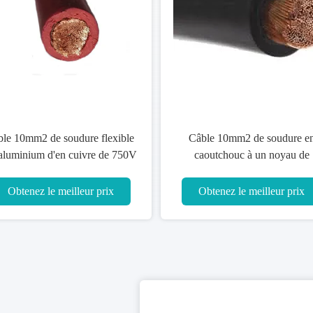
Câble noir de soudage électrique
Double c
de l'isolation 120mm2 de taux de
de la g
pression moteur
Obtenez le meilleur prix
Obte