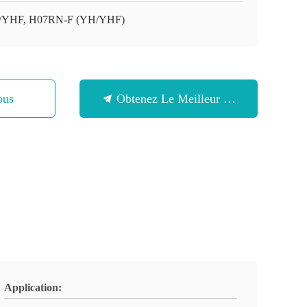
YHF, H07RN-F (YH/YHF)
ous
Obtenez Le Meilleur Prix
Application: