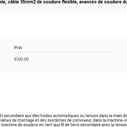
ble
,
câble 35mm2 de soudure flexible
,
avances de soudure d
Prix
$500.00
é) secondaire aux électrodes automatiques ou tenues dans la main de s
s chaînes de montage et des systèmes de convoyeur, dans la machine-o
machine de soudure en tant que fil de terre secondaire avec la tension