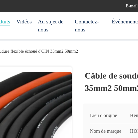
E-mail
duits
Vidéos
Au sujet de
Contactez-
Événement
nous
nous
oudure flexible échoué d'OIN 35mm2 50mm2
Câble de soud
35mm2 50mm
Lieu d'origine
Hen
Nom de marque
HO