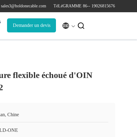
 sales3@holdonecable.com
TéLéGRAMME 86-- 19026815676
s


Demander un devis
ure flexible échoué d'OIN
2
an, Chine
LD-ONE