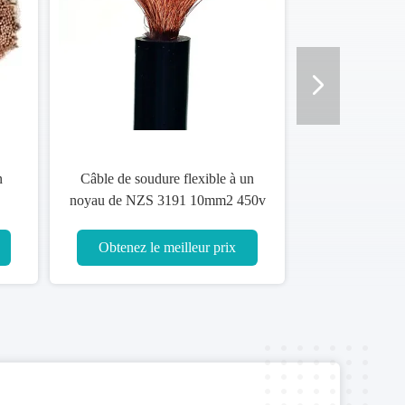
âble de soudure flexible
Millimètre carré de câble de
aine IEC60502 450/750V
soudure flexible d'A.W.G. 70 de la
batterie de voiture 4
nez le meilleur prix
Obtenez le meilleur prix