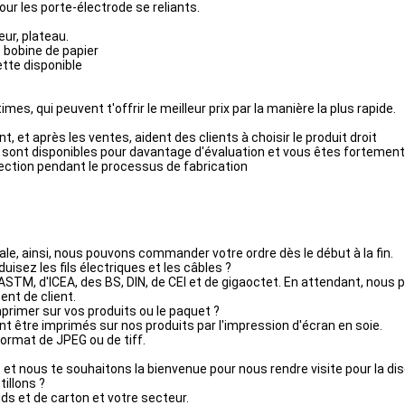
our les porte-électrode se reliants.
eur, plateau.
t bobine de papier
ette disponible
 qui peuvent t'offrir le meilleur prix par la manière la plus rapide.
, et après les ventes, aident des clients à choisir le produit droit
lle sont disponibles pour davantage d'évaluation et vous êtes fortement
tection pendant le processus de fabrication
le, ainsi, nous pouvons commander votre ordre dès le début à la fin.
sez les fils électriques et les câbles ?
ASTM, d'ICEA, des BS, DIN, de CEI et de gigaoctet. En attendant, nous 
ent de client.
mprimer sur vos produits ou le paquet ?
ent être imprimés sur nos produits par l'impression d'écran en soie.
format de JPEG ou de tiff.
t nous te souhaitons la bienvenue pour nous rendre visite pour la disc
illons ?
ids et de carton et votre secteur.