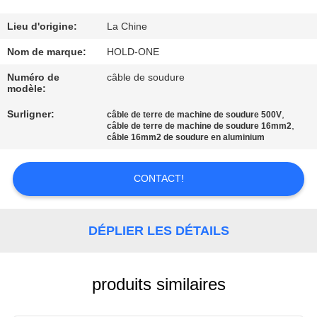
VISITE
D'USINE
Lieu d'origine:
La Chine
Nom de marque:
HOLD-ONE
CONTRÔLE
Numéro de
câble de soudure
modèle:
DE
Surligner:
,
QUALITÉ
câble de terre de machine de soudure 500V
,
câble de terre de machine de soudure 16mm2
câble 16mm2 de soudure en aluminium
CONTACTEZ-
CONTACT!
NOUS
NOUVELLES
DÉPLIER LES DÉTAILS
PLAN
produits similaires
DU