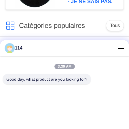
- JE NE SAIS PAS.
Catégories populaires
Tous
Isolés au câble blindé
PVC câble isolé
114
câble à isolation
câble électrique
3:39 AM
minérale
blindé
Good day, what product are you looking for?
Câble de commande
fil à un noyau
multinucléaire
Câble
basse fumée câble
d'instrumentation
nul d'halogène
protégé