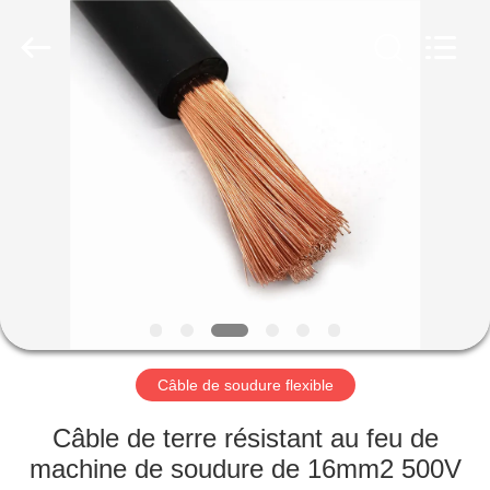
Qingdao
Yilan
Cable
Co.,
Ltd..
All
Rights
Reserved.
MAISON
PRODUITS
VIDÉOS
AU
SUJET
DE
Câble de soudure flexible
NOUS
Câble de terre résistant au feu de
machine de soudure de 16mm2 500V