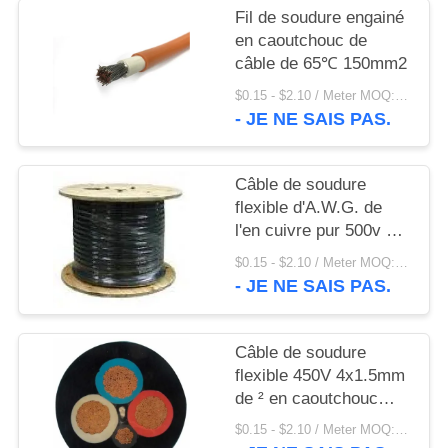
SITE
Fil de soudure engainé
en caoutchouc de
câble de 65℃ 150mm2
POLITIQUE
$0.15 - $2.10 / Meter MOQ:200 mètre/mètre
DE
- JE NE SAIS PAS.
CONFIDENTIALITÉ
Câble de soudure
flexible d'A.W.G. de
l'en cuivre pur 500v 6
d'OEM d'ASTM
$0.15 - $2.10 / Meter MOQ:500,0 mètre/mètre
- JE NE SAIS PAS.
Câble de soudure
flexible 450V 4x1.5mm
de ² en caoutchouc
résistant de l'huile
$0.15 - $2.10 / Meter MOQ:500,0 mètre/mètre