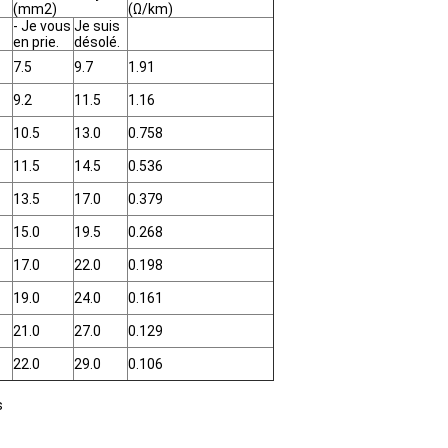
(mm2)
(Ω/km)
- Je vous
Je suis
en prie.
désolé.
7.5
9.7
1.91
9.2
11.5
1.16
10.5
13.0
0.758
11.5
14.5
0.536
13.5
17.0
0.379
15.0
19.5
0.268
17.0
22.0
0.198
19.0
24.0
0.161
21.0
27.0
0.129
22.0
29.0
0.106
s