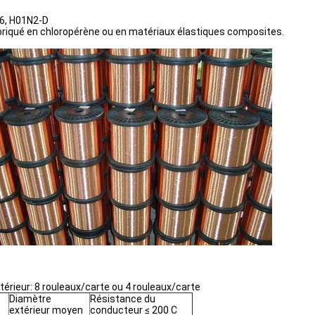
-6, H01N2-D
abriqué en chloropérène ou en matériaux élastiques composites.
érieur: 8 rouleaux/carte ou 4 rouleaux/carte
Diamètre
Résistance du
extérieur moyen
conducteur ≤ 200 C