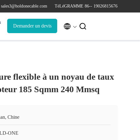
 sales3@holdonecable.com
TéLéGRAMME 86-- 19026815676
s


Demander un devis
re flexible à un noyau de taux
moteur 185 Sqmm 240 Mmsq
an, Chine
LD-ONE