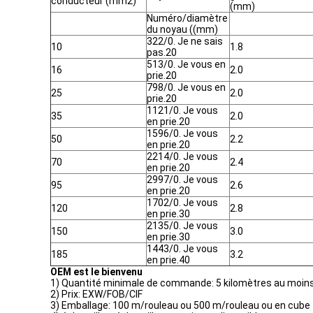
conducteur (mm2)
(mm)
Numéro/diamètre
du noyau ((mm)
322/0. Je ne sais
10
1.8
pas.20
513/0. Je vous en
16
2.0
prie.20
798/0. Je vous en
25
2.0
prie.20
1121/0. Je vous
35
2.0
en prie.20
1596/0. Je vous
50
2.2
en prie.20
2214/0. Je vous
70
2.4
en prie.20
2997/0. Je vous
95
2.6
en prie.20
1702/0. Je vous
120
2.8
en prie.30
2135/0. Je vous
150
3.0
en prie.30
1443/0. Je vous
185
3.2
en prie.40
OEM est le bienvenu
1) Quantité minimale de commande: 5 kilomètres au moin
2) Prix: EXW/FOB/CIF
3) Emballage: 100 m/rouleau ou 500 m/rouleau ou en cube