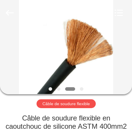
Qingdao
Yilan
Cable
Co.,
Ltd..
All
Rights
Reserved.
MAISON
PRODUITS
VIDÉOS
AU
SUJET
DE
Câble de soudure flexible
NOUS
Câble de soudure flexible en
caoutchouc de silicone ASTM 400mm2