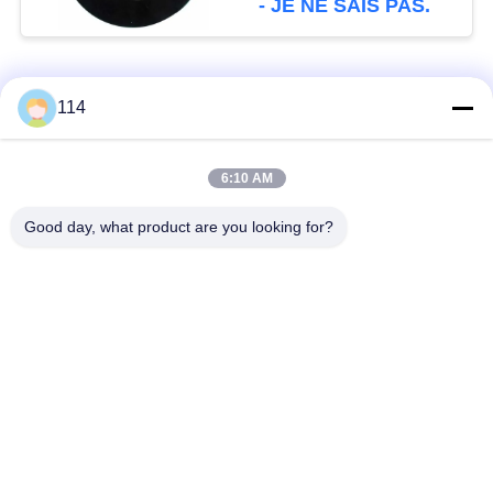
- JE NE SAIS PAS.
Catégories populaires
Tous
114
Isolés au câble blindé
PVC câble isolé
6:10 AM
Good day, what product are you looking for?
câble à isolation
câble électrique
minérale
blindé
Câble de commande
fil à un noyau
multinucléaire
Câble
basse fumée câble
d'instrumentation
nul d'halogène
protégé