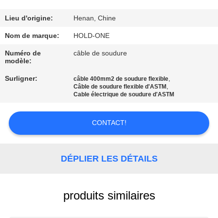
VISITE
D'USINE
Lieu d'origine:
Henan, Chine
Nom de marque:
HOLD-ONE
CONTRÔLE
Numéro de
câble de soudure
modèle:
DE
Surligner:
,
QUALITÉ
câble 400mm2 de soudure flexible
,
Câble de soudure flexible d'ASTM
Cable électrique de soudure d'ASTM
CONTACTEZ-
CONTACT!
NOUS
NOUVELLES
DÉPLIER LES DÉTAILS
PLAN
produits similaires
DU