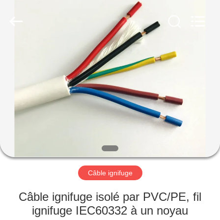
Qingdao
Yilan
Cable
Co.,
Ltd..
All
Rights
Reserved.
MAISON
PRODUITS
VIDÉOS
AU
SUJET
DE
Câble ignifuge
NOUS
Câble ignifuge isolé par PVC/PE, fil
ignifuge IEC60332 à un noyau