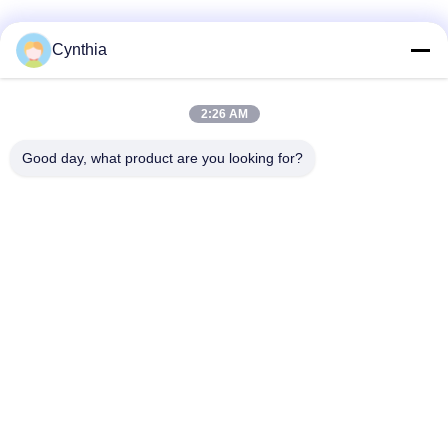
Catégories populaires
Tous
Cynthia
Isolés au câble blindé
PVC câble isolé
2:26 AM
Good day, what product are you looking for?
câble à isolation
câble électrique
minérale
blindé
Câble de commande
fil à un noyau
multinucléaire
Câble
basse fumée câble
d'instrumentation
nul d'halogène
protégé