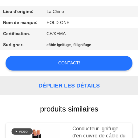
VISITE
D'USINE
Lieu d'origine:
La Chine
Nom de marque:
HOLD-ONE
CONTRÔLE
Certification:
CE/KEMA
DE
Surligner:
,
câble ignifuge
fil ignifuge
QUALITÉ
CONTACT!
CONTACTEZ-
NOUS
DÉPLIER LES DÉTAILS
NOUVELLES
produits similaires
PLAN
Conducteur ignifuge
DU
d'en cuivre de câble du