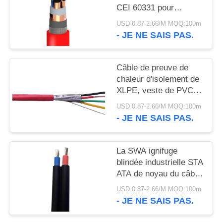
SITE
CEI 60331 pour
signaler/exploitation
USD 0.87-2.66/M MOQ:100m
POLITIQUE
- JE NE SAIS PAS.
DE
CONFIDENTIALITÉ
Câble de preuve de
chaleur d'isolement de
XLPE, veste de PVC
blindée de câble de
USD 0.87-2.66/M MOQ:100m
câble résistant à la
- JE NE SAIS PAS.
chaleur de PVC
La SWA ignifuge
blindée industrielle STA
ATA de noyau du câble
4 résistant à la chaleur
USD 0.87-2.66/M MOQ:100m
- JE NE SAIS PAS.