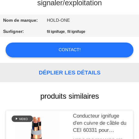
VISITE
signaler/exploitation
D'USINE
Nom de marque:
HOLD-ONE
CONTRÔLE
Surligner:
,
fil ignifuge
fil ignifuge
DE
CONTACT!
QUALITÉ
CONTACTEZ-
DÉPLIER LES DÉTAILS
NOUS
produits similaires
NOUVELLES
Conducteur ignifuge
PLAN
d'en cuivre de câble du
DU
CEI 60331 pour
signaler/exploitation