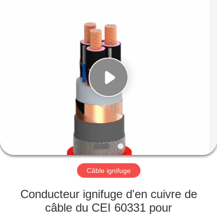
Qingdao
Yilan
Cable
Co.,
Ltd..
All
Rights
Reserved.
MAISON
PRODUITS
VIDÉOS
AU
SUJET
DE
Câble ignifuge
NOUS
Conducteur ignifuge d'en cuivre de
câble du CEI 60331 pour