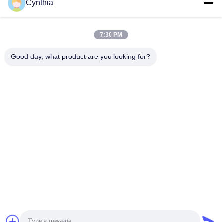
Cynthia
Isolés au câble blindé
PVC câble isolé
7:30 PM
Good day, what product are you looking for?
câble à isolation
câble électrique
minérale
blindé
Câble de commande
fil à un noyau
multinucléaire
Câble
basse fumée câble
d'instrumentation
nul d'halogène
protégé
Souscrivez