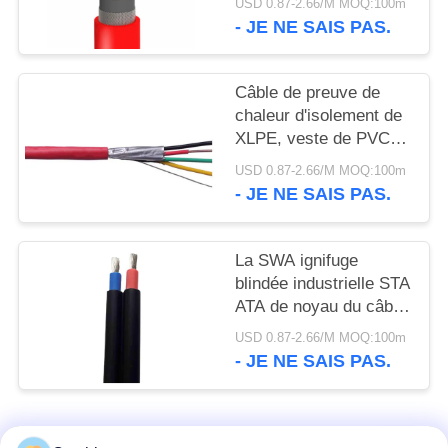
SITE
USD 0.87-2.66/M MOQ:100m
- JE NE SAIS PAS.
POLITIQUE
Câble de preuve de
DE
chaleur d'isolement de
CONFIDENTIALITÉ
XLPE, veste de PVC
blindée de câble de
USD 0.87-2.66/M MOQ:100m
câble résistant à la
- JE NE SAIS PAS.
chaleur de PVC
La SWA ignifuge
blindée industrielle STA
ATA de noyau du câble
4 résistant à la chaleur
USD 0.87-2.66/M MOQ:100m
- JE NE SAIS PAS.
Catégories populaires
Tous