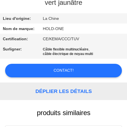
VISITE
vert jaunâtre
D'USINE
Lieu d'origine:
La Chine
CONTRÔLE
Nom de marque:
HOLD-ONE
DE
Certification:
CE/KEMA/CCC/TUV
QUALITÉ
Surligner:
,
Câble flexible multinucléaire
câble électrique de noyau multi
CONTACTEZ-
CONTACT!
NOUS
DÉPLIER LES DÉTAILS
NOUVELLES
PLAN
produits similaires
DU