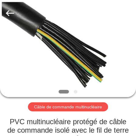
Qingdao
Yilan
Cable
Co.,
Ltd..
All
Rights
Reserved.
MAISON
PRODUITS
VIDÉOS
AU
SUJET
DE
Câble de commande multinucléaire
NOUS
PVC multinucléaire protégé de câble
de commande isolé avec le fil de terre