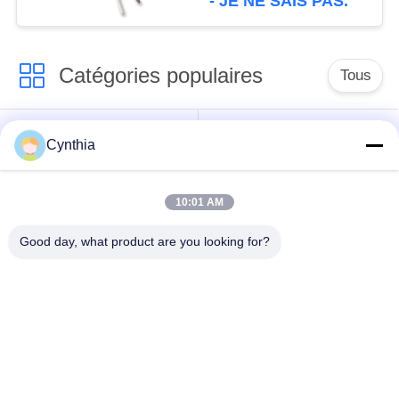
- JE NE SAIS PAS.
Catégories populaires
Tous
Isolés au câble blindé
PVC câble isolé
Cynthia
câble à isolation
câble électrique
10:01 AM
minérale
blindé
Good day, what product are you looking for?
Câble de commande
fil à un noyau
multinucléaire
Câble
basse fumée câble
d'instrumentation
nul d'halogène
protégé