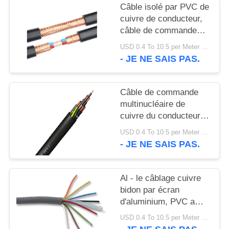
SITE
Câble isolé par PVC de
cuivre de conducteur,
câble de commande
POLITIQUE
flexible avec la gaine
USD 0.4 To 10.5 per Meter MOQ:1000M
DE
de PVC
- JE NE SAIS PAS.
CONFIDENTIALITÉ
Câble de commande
multinucléaire de
cuivre du conducteur
XLPE avec le CE de
USD 0.4 To 10.5 per Meter MOQ:1000M
gaine de PVC/KEMA
- JE NE SAIS PAS.
Al - le câblage cuivre
bidon par écran
d'aluminium, PVC a
engainé des noyaux
USD 0.4 To 10.5 per Meter MOQ:1000M
multi de câble