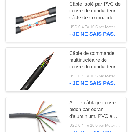
SITE
Câble isolé par PVC de
cuivre de conducteur,
câble de commande
POLITIQUE
flexible avec la gaine
USD 0.4 To 10.5 per Meter MOQ:1000M
DE
de PVC
- JE NE SAIS PAS.
CONFIDENTIALITÉ
Câble de commande
multinucléaire de
cuivre du conducteur
XLPE avec le CE de
USD 0.4 To 10.5 per Meter MOQ:1000M
gaine de PVC/KEMA
- JE NE SAIS PAS.
Al - le câblage cuivre
bidon par écran
d'aluminium, PVC a
engainé des noyaux
USD 0.4 To 10.5 per Meter MOQ:1000M
multi de câble