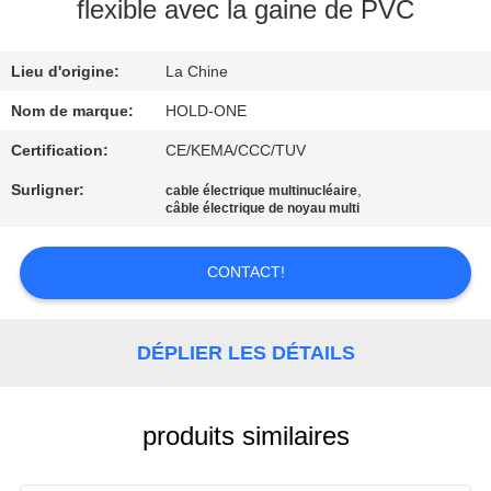
VISITE
flexible avec la gaine de PVC
D'USINE
Lieu d'origine:
La Chine
CONTRÔLE
Nom de marque:
HOLD-ONE
DE
Certification:
CE/KEMA/CCC/TUV
QUALITÉ
Surligner:
,
cable électrique multinucléaire
câble électrique de noyau multi
CONTACTEZ-
CONTACT!
NOUS
DÉPLIER LES DÉTAILS
NOUVELLES
PLAN
produits similaires
DU