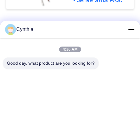
- JE NE SAIS PAS.
Catégories populaires
Tous
Cynthia
Isolés au câble blindé
PVC câble isolé
4:30 AM
Good day, what product are you looking for?
câble à isolation
câble électrique
minérale
blindé
Câble de commande
fil à un noyau
multinucléaire
Câble
basse fumée câble
d'instrumentation
nul d'halogène
protégé