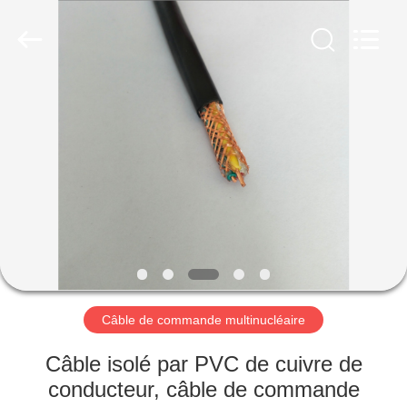
Qingdao
Yilan
Cable
Co.,
Ltd..
All
Rights
Reserved.
MAISON
PRODUITS
VIDÉOS
AU
SUJET
DE
Câble de commande multinucléaire
NOUS
Câble isolé par PVC de cuivre de
conducteur, câble de commande