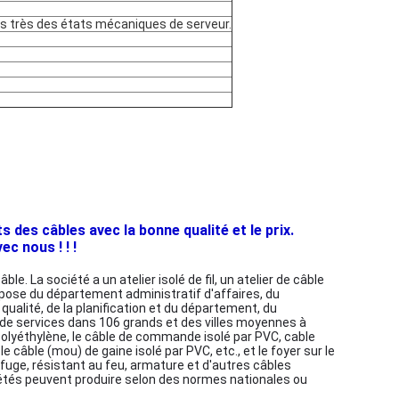
ns très des états mécaniques de serveur.
des câbles avec la bonne qualité et le prix.
c nous ! ! !
. La société a un atelier isolé de fil, un atelier de câble
ompose du département administratif d'affaires, du
alité, de la planification et du département, du
 de services dans 106 grands et des villes moyennes à
r polyéthylène, le câble de commande isolé par PVC, cable
le câble (mou) de gaine isolé par PVC, etc., et le foyer sur le
uge, résistant au feu, armature et d'autres câbles
ciétés peuvent produire selon des normes nationales ou