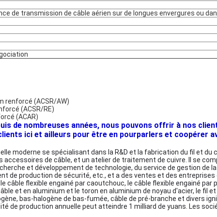
nce de transmission de câble aérien sur de longues envergures ou da
gociation
um renforcé (ACSR/AW)
renforcé (ACSR/RE)
forcé (ACAR)
s de nombreuses années, nous pouvons offrir à nos clients 
ents ici et ailleurs pour être en pourparlers et coopérer ave
 moderne se spécialisant dans la R&D et la fabrication du fil et du câble
s accessoires de câble, et un atelier de traitement de cuivre. Il se c
rche et développement de technologie, du service de gestion de la qu
 de production de sécurité, etc., et a des ventes et des entreprises
: le câble flexible engainé par caoutchouc, le câble flexible engainé pa
âble et en aluminium et le toron en aluminium de noyau d'acier, le fil et 
ène, bas-halogène de bas-fumée, câble de pré-branche et divers ignif
ité de production annuelle peut atteindre 1 milliard de yuans. Les so