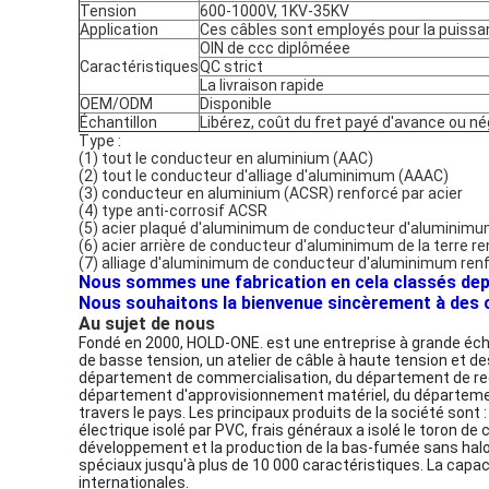
Tension
600-1000V, 1KV-35KV
Application
Ces câbles sont employés pour la puissa
OIN de ccc diplôméee
Caractéristiques
QC strict
La livraison rapide
OEM/ODM
Disponible
Échantillon
Libérez, coût du fret payé d'avance ou né
Type :
(1) tout le conducteur en aluminium (AAC)
(2) tout le conducteur d'alliage d'aluminimum (AAAC)
(3) conducteur en aluminium (ACSR) renforcé par acier
(4) type anti-corrosif ACSR
(5) acier plaqué d'aluminimum de conducteur d'aluminim
(6) acier arrière de conducteur d'aluminimum de la terre 
(7) alliage d'aluminimum de conducteur d'aluminimum ren
Nous sommes une fabrication en cela classés depui
Nous souhaitons la bienvenue sincèrement à des cli
Au sujet de nous
Fondé en 2000, HOLD-ONE. est une entreprise à grande échelle
de basse tension, un atelier de câble à haute tension et de
département de commercialisation, du département de reche
département d'approvisionnement matériel, du département
travers le pays. Les principaux produits de la société sont 
électrique isolé par PVC, frais généraux a isolé le toron de c
développement et la production de la bas-fumée sans halog
spéciaux jusqu'à plus de 10 000 caractéristiques. La capac
internationales.