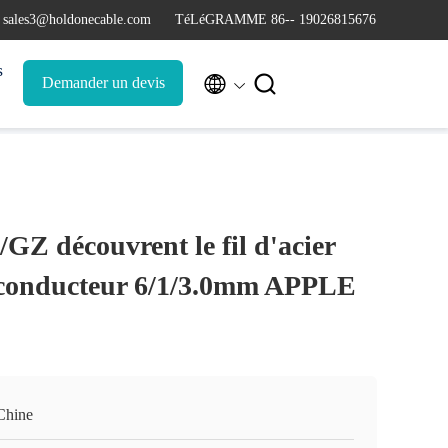
 sales3@holdonecable.com
TéLéGRAMME 86-- 19026815676
s


Demander un devis
Z découvrent le fil d'acier
 conducteur 6/1/3.0mm APPLE
Chine