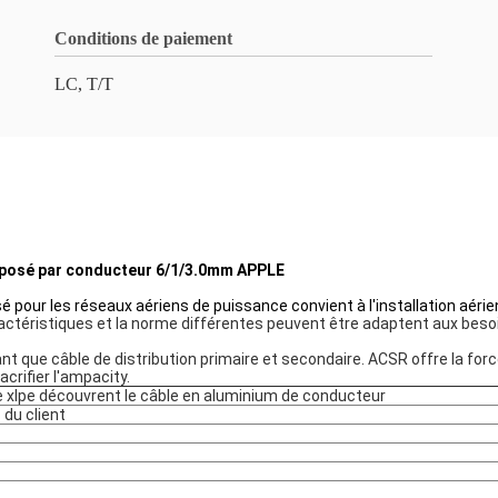
Conditions de paiement
LC, T/T
omposé par conducteur 6/1/3.0mm APPLE
sé pour les réseaux aériens de puissance convient à l'installation aéri
ctéristiques et la norme différentes peuvent être adaptent aux besoin
ant que câble de distribution primaire et secondaire. ACSR offre la for
crifier l'ampacity.
e xlpe découvrent le câble en aluminium de conducteur
 du client