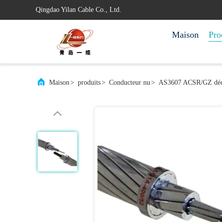
Qingdao Yilan Cable Co., Ltd.
Maison
Pro
Maison
>
produits
>
Conducteur nu
>
AS3607 ACSR/GZ décou