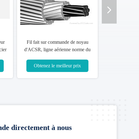
eur
Fil fait sur commande de noyau
cier
d'ACSR, ligne aérienne norme du
CEI DIN BS CSA du conducteur
ASTM
Obtenez le meilleur prix
de directement à nous