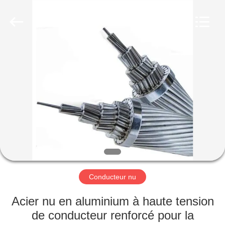
Qingdao
Yilan
Cable
Co.,
Ltd..
All
Rights
Reserved.
MAISON
PRODUITS
VIDÉOS
AU
SUJET
DE
Conducteur nu
NOUS
Acier nu en aluminium à haute tension
de conducteur renforcé pour la