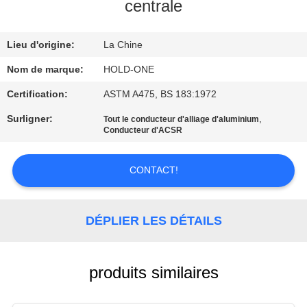
VISITE
centrale
D'USINE
Lieu d'origine:
La Chine
CONTRÔLE
Nom de marque:
HOLD-ONE
DE
Certification:
ASTM A475, BS 183:1972
QUALITÉ
Surligner:
,
Tout le conducteur d'alliage d'aluminium
Conducteur d'ACSR
CONTACTEZ-
CONTACT!
NOUS
DÉPLIER LES DÉTAILS
NOUVELLES
PLAN
produits similaires
DU