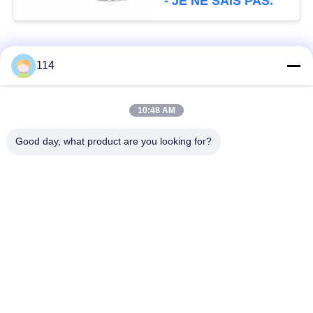
- JE NE SAIS PAS.
Catégories populaires
Tous
114
Isolés au câble blindé
PVC câble isolé
10:48 AM
Good day, what product are you looking for?
câble à isolation
câble électrique
minérale
blindé
Câble de commande
fil à un noyau
multinucléaire
Câble
basse fumée câble
d'instrumentation
nul d'halogène
protégé