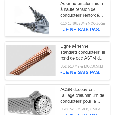
SITE
Acier nu en aluminium
à haute tension de
conducteur renforcé
POLITIQUE
pour la centrale
0.10-10.99USD/m MOQ:500m
DE
- JE NE SAIS PAS.
CONFIDENTIALITÉ
Ligne aérienne
standard conducteur, fil
rond de ccc ASTM de
conducteur d'orignaux
USD1-10/Meter MOQ:0.5KM
d'ACSR
- JE NE SAIS PAS.
ACSR découvrent
l'alliage d'aluminium de
conducteur pour la
ligne aérienne BS215
USD0.5-45/M MOQ:0.5KM
de transmission