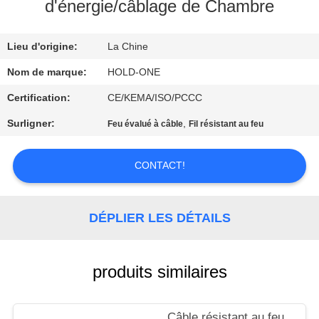
VISITE
d'énergie/câblage de Chambre
D'USINE
Lieu d'origine:
La Chine
CONTRÔLE
Nom de marque:
HOLD-ONE
DE
Certification:
CE/KEMA/ISO/PCCC
QUALITÉ
Surligner:
,
Feu évalué à câble
Fil résistant au feu
CONTACTEZ-
CONTACT!
NOUS
DÉPLIER LES DÉTAILS
NOUVELLES
produits similaires
PLAN
DU
Câble résistant au feu