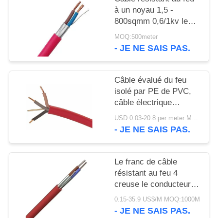
SITE
à un noyau 1,5 -
800sqmm 0,6/1kv le
POLITIQUE
CEI 60331 60502
MOQ:500meter
- JE NE SAIS PAS.
DE
CONFIDENTIALITÉ
Câble évalué du feu
isolé par PE de PVC,
câble électrique
IEC60332 à un noyau
USD 0.03-20.8 per meter MOQ:5 000 M
de preuve de feu
- JE NE SAIS PAS.
Le franc de câble
résistant au feu 4
creuse le conducteur
de cuivre 0.6/1kV isolé
0.15-35.9 US$/M MOQ:1000M
par XLPE
- JE NE SAIS PAS.