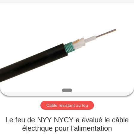
Qingdao
Yilan
Cable
Co.,
Ltd..
All
Rights
Reserved.
MAISON
PRODUITS
VIDÉOS
AU
SUJET
DE
Câble résistant au feu
NOUS
Le feu de NYY NYCY a évalué le câble
électrique pour l'alimentation