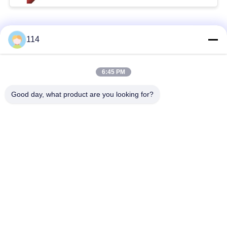
Catégories populaires
Tous
114
Isolés au câble blindé
PVC câble isolé
6:45 PM
Good day, what product are you looking for?
câble à isolation
câble électrique
minérale
blindé
Câble de commande
fil à un noyau
multinucléaire
Câble
basse fumée câble
d'instrumentation
nul d'halogène
protégé