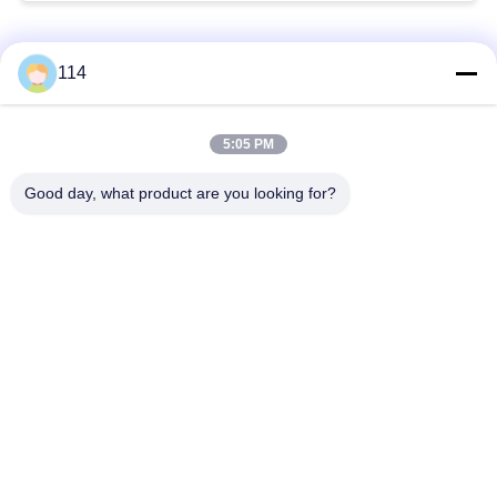
Catégories populaires
Tous
114
Isolés au câble blindé
PVC câble isolé
5:05 PM
Good day, what product are you looking for?
câble à isolation
câble électrique
minérale
blindé
Câble de commande
fil à un noyau
multinucléaire
Câble
basse fumée câble
d'instrumentation
nul d'halogène
protégé