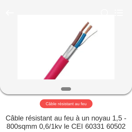
Qingdao
Yilan
Cable
Co.,
Ltd..
All
Rights
Reserved.
MAISON
PRODUITS
VIDÉOS
AU
SUJET
DE
Câble résistant au feu
NOUS
Câble résistant au feu à un noyau 1,5 -
800sqmm 0,6/1kv le CEI 60331 60502