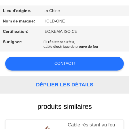
VISITE
D'USINE
Lieu d'origine:
La Chine
Nom de marque:
HOLD-ONE
CONTRÔLE
Certification:
IEC,KEMA,ISO,CE
DE
Surligner:
,
Fil résistant au feu
QUALITÉ
câble électrique de preuve de feu
CONTACT!
CONTACTEZ-
NOUS
DÉPLIER LES DÉTAILS
NOUVELLES
produits similaires
PLAN
DU
Câble résistant au feu