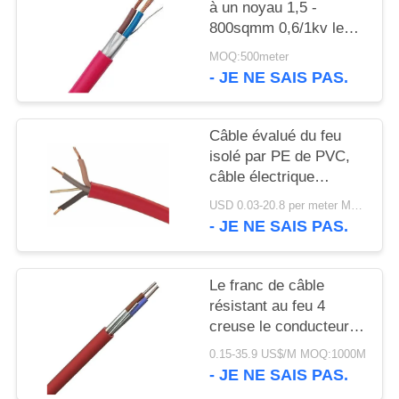
SITE
à un noyau 1,5 -
800sqmm 0,6/1kv le
CEI 60331 60502
POLITIQUE
MOQ:500meter
- JE NE SAIS PAS.
DE
CONFIDENTIALITÉ
Câble évalué du feu
isolé par PE de PVC,
câble électrique
IEC60332 à un noyau
USD 0.03-20.8 per meter MOQ:5 000 M
de preuve de feu
- JE NE SAIS PAS.
Le franc de câble
résistant au feu 4
creuse le conducteur
de cuivre 0.6/1kV isolé
0.15-35.9 US$/M MOQ:1000M
par XLPE
- JE NE SAIS PAS.