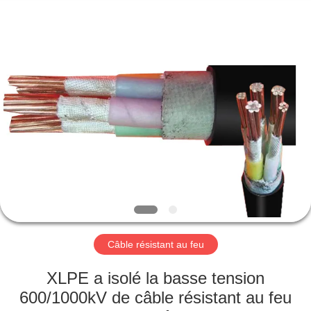
Qingdao
Yilan
Cable
Co.,
Ltd..
All
Rights
Reserved.
MAISON
PRODUITS
VIDÉOS
AU
SUJET
DE
Câble résistant au feu
NOUS
XLPE a isolé la basse tension
600/1000kV de câble résistant au feu