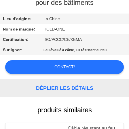
VISITE
pour des bâtiments
D'USINE
Lieu d'origine:
La Chine
CONTRÔLE
Nom de marque:
HOLD-ONE
DE
Certification:
ISO/PCCC/CE/KEMA
QUALITÉ
Surligner:
,
Feu évalué à câble
Fil résistant au feu
CONTACTEZ-
CONTACT!
NOUS
DÉPLIER LES DÉTAILS
NOUVELLES
produits similaires
PLAN
DU
Câble résistant au feu