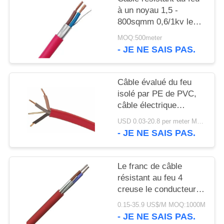
SITE
à un noyau 1,5 -
800sqmm 0,6/1kv le
POLITIQUE
CEI 60331 60502
MOQ:500meter
- JE NE SAIS PAS.
DE
CONFIDENTIALITÉ
Câble évalué du feu
isolé par PE de PVC,
câble électrique
IEC60332 à un noyau
USD 0.03-20.8 per meter MOQ:5 000 M
de preuve de feu
- JE NE SAIS PAS.
Le franc de câble
résistant au feu 4
creuse le conducteur
de cuivre 0.6/1kV isolé
0.15-35.9 US$/M MOQ:1000M
par XLPE
- JE NE SAIS PAS.