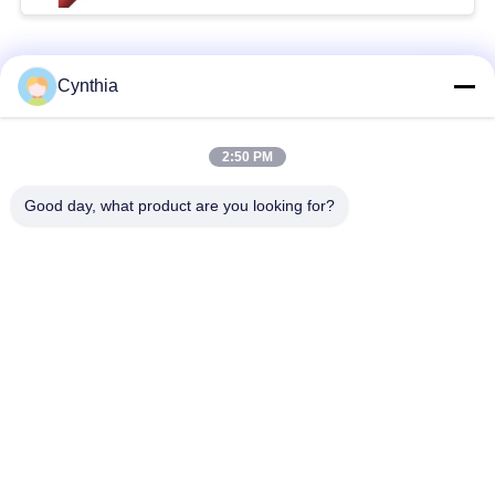
Catégories populaires
Tous
Cynthia
Isolés au câble blindé
PVC câble isolé
2:50 PM
Good day, what product are you looking for?
câble à isolation
câble électrique
minérale
blindé
Câble de commande
fil à un noyau
multinucléaire
Câble
basse fumée câble
d'instrumentation
nul d'halogène
protégé