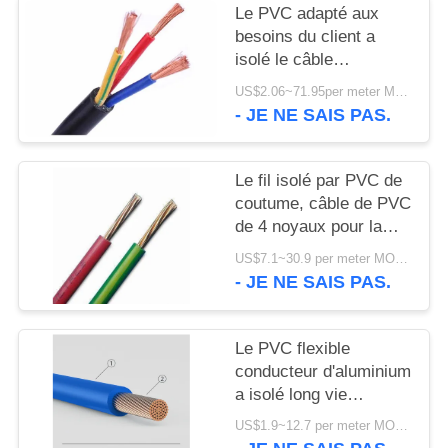
SITE
Le PVC adapté aux
besoins du client a
isolé le câble
POLITIQUE
600/tension évaluée
US$2.06~71.95per meter MOQ:compteur de 1000
DE
par 1000V avec le demi
- JE NE SAIS PAS.
noyau trois
CONFIDENTIALITÉ
Le fil isolé par PVC de
coutume, câble de PVC
de 4 noyaux pour la
distribution d'énergie
US$7.1~30.9 per meter MOQ:2000meter
raye l'OIN approuvée
- JE NE SAIS PAS.
Le PVC flexible
conducteur d'aluminium
a isolé long vie
0.6V/1KV de câble
US$1.9~12.7 per meter MOQ:500meter