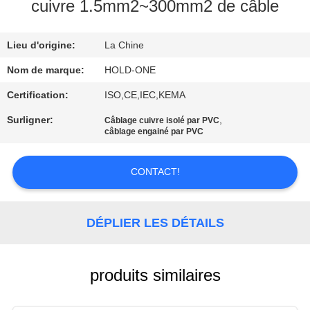
VISITE
cuivre 1.5mm2~300mm2 de câble
D'USINE
Lieu d'origine:
La Chine
CONTRÔLE
Nom de marque:
HOLD-ONE
DE
Certification:
ISO,CE,IEC,KEMA
QUALITÉ
Surligner:
,
Câblage cuivre isolé par PVC
câblage engainé par PVC
CONTACTEZ-
CONTACT!
NOUS
DÉPLIER LES DÉTAILS
NOUVELLES
PLAN
produits similaires
DU