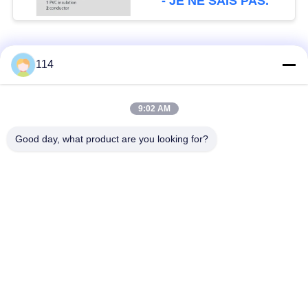
- JE NE SAIS PAS.
Catégories populaires
Tous
114
Isolés au câble blindé
PVC câble isolé
9:02 AM
Good day, what product are you looking for?
câble à isolation
câble électrique
minérale
blindé
Câble de commande
fil à un noyau
multinucléaire
Câble
basse fumée câble
d'instrumentation
nul d'halogène
protégé