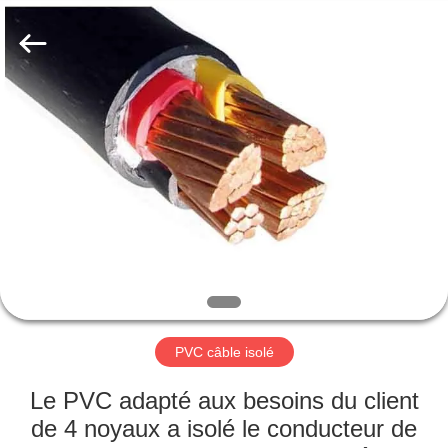
Qingdao
Yilan
Cable
Co.,
Ltd..
All
Rights
Reserved.
MAISON
PRODUITS
VIDÉOS
AU
SUJET
DE
PVC câble isolé
NOUS
Le PVC adapté aux besoins du client
de 4 noyaux a isolé le conducteur de