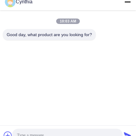
Cynthia
Isolés au câble blindé
PVC câble isolé
10:03 AM
Good day, what product are you looking for?
câble à isolation
câble électrique
minérale
blindé
Câble de commande
fil à un noyau
multinucléaire
Câble
basse fumée câble
d'instrumentation
nul d'halogène
protégé
Souscrivez