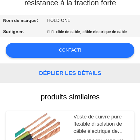
VISITE
résistance à la traction forte
D'USINE
Nom de marque:
HOLD-ONE
CONTRÔLE
Surligner:
,
fil flexible de câble
câble électrique de câble
DE
CONTACT!
QUALITÉ
CONTACTEZ-
DÉPLIER LES DÉTAILS
NOUS
produits similaires
NOUVELLES
Veste de cuivre pure
PLAN
flexible d'isolation de
DU
câble électrique de
noyau multi avec