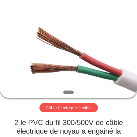
Qingdao
Yilan
Cable
Co.,
Ltd..
All
Rights
Reserved.
MAISON
PRODUITS
VIDÉOS
AU
SUJET
DE
Câble électrique flexible
NOUS
2 le PVC du fil 300/500V de câble
électrique de noyau a engainé la