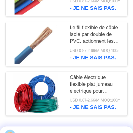
SITE
USD 0.87-2.66/M MOQ:100m
l'écran RVVP
- JE NE SAIS PAS.
POLITIQUE
Le fil flexible de câble
DE
isolé par double de
CONFIDENTIALITÉ
PVC, actionnent les
câbles électriques à un
USD 0.87-2.66/M MOQ:100m
noyau
- JE NE SAIS PAS.
Câble électrique
flexible plat jumeau
électrique pour
l'application extérieure
USD 0.87-2.66/M MOQ:100m
statique
- JE NE SAIS PAS.
Catégories populaires
Tous