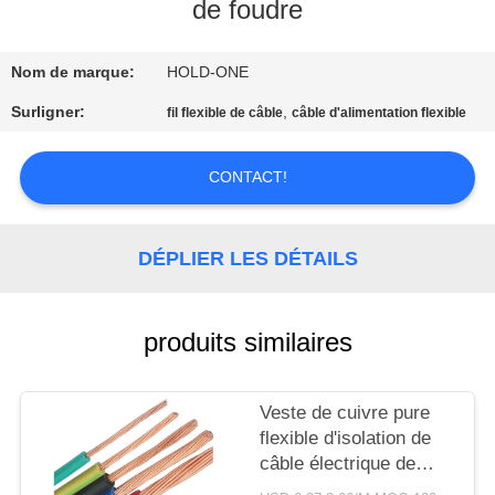
VISITE
de foudre
D'USINE
Nom de marque:
HOLD-ONE
CONTRÔLE
Surligner:
,
fil flexible de câble
câble d'alimentation flexible
DE
CONTACT!
QUALITÉ
CONTACTEZ-
DÉPLIER LES DÉTAILS
NOUS
produits similaires
NOUVELLES
Veste de cuivre pure
PLAN
flexible d'isolation de
DU
câble électrique de
noyau multi avec