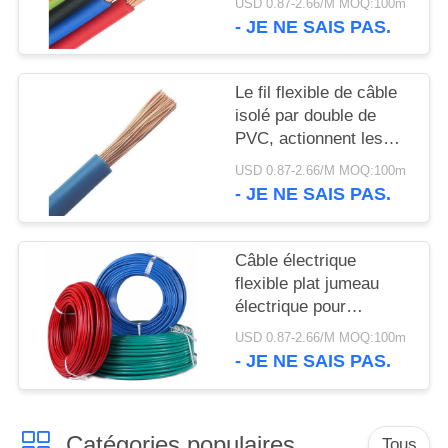
SITE
USD 0.87-2.66/M MOQ:100m
l'écran RVVP
- JE NE SAIS PAS.
POLITIQUE
Le fil flexible de câble
DE
isolé par double de
CONFIDENTIALITÉ
PVC, actionnent les
câbles électriques à un
USD 0.87-2.66/M MOQ:100m
noyau
- JE NE SAIS PAS.
Câble électrique
flexible plat jumeau
électrique pour
l'application extérieure
USD 0.87-2.66/M MOQ:100m
statique
- JE NE SAIS PAS.
Catégories populaires
Tous