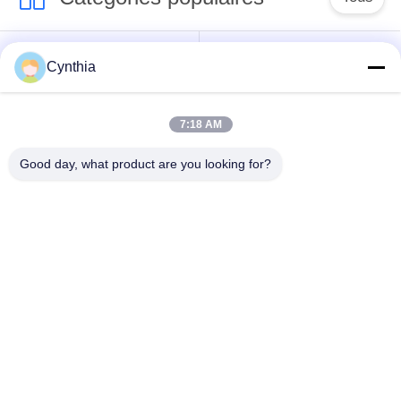
Isolés au câble blindé
PVC câble isolé
Cynthia
câble à isolation
câble électrique
7:18 AM
minérale
blindé
Good day, what product are you looking for?
Câble de commande
fil à un noyau
multinucléaire
Câble
basse fumée câble
d'instrumentation
nul d'halogène
protégé
Souscrivez