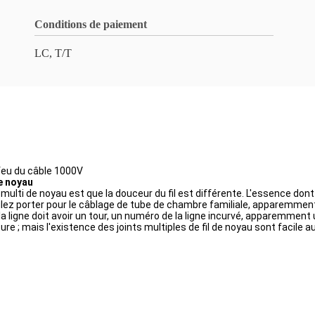
Conditions de paiement
LC, T/T
 feu du câble 1000V
de noyau
et multi de noyau est que la douceur du fil est différente. L'essence don
lez porter pour le câblage de tube de chambre familiale, apparemment 
 ligne doit avoir un tour, un numéro de la ligne incurvé, apparemment ut
upture ; mais l'existence des joints multiples de fil de noyau sont faci