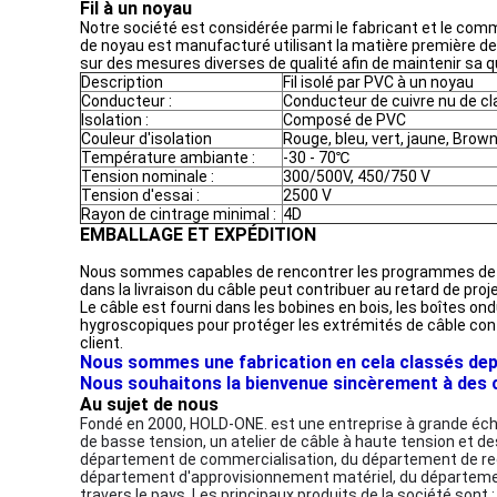
Fil à un noyau
Notre société est considérée parmi le fabricant et le comme
de noyau est manufacturé utilisant la matière première de 
sur des mesures diverses de qualité afin de maintenir sa qu
Description
Fil isolé par PVC à un noyau
Conducteur :
Conducteur de cuivre nu de cl
Isolation :
Composé de PVC
Couleur d'isolation
Rouge, bleu, vert, jaune, Brown,
Température ambiante :
-30 - 70℃
Tension nominale :
300/500V, 450/750 V
Tension d'essai :
2500 V
Rayon de cintrage minimal :
4D
EMBALLAGE ET EXPÉDITION
Nous sommes capables de rencontrer les programmes de livrai
dans la livraison du câble peut contribuer au retard de pr
Le câble est fourni dans les bobines en bois, les boîtes o
hygroscopiques pour protéger les extrémités de câble contr
client.
Nous sommes une fabrication en cela classés depui
Nous souhaitons la bienvenue sincèrement à des cli
Au sujet de nous
Fondé en 2000, HOLD-ONE. est une entreprise à grande échelle
de basse tension, un atelier de câble à haute tension et de
département de commercialisation, du département de reche
département d'approvisionnement matériel, du département
travers le pays. Les principaux produits de la société sont 