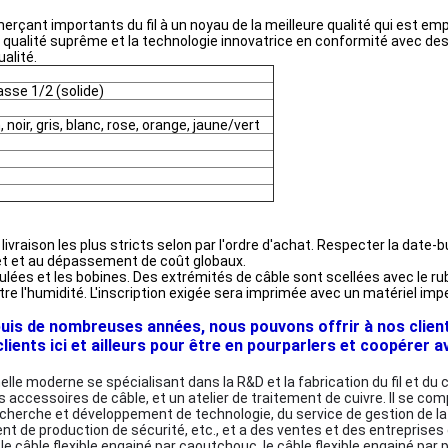
rçant importants du fil à un noyau de la meilleure qualité qui est emplo
qualité suprême et la technologie innovatrice en conformité avec des 
alité.
asse 1/2 (solide)
 noir, gris, blanc, rose, orange, jaune/vert
son les plus stricts selon par l'ordre d'achat. Respecter la date-buto
ojet et au dépassement de coût globaux.
ndulées et les bobines. Des extrémités de câble sont scellées avec le
e l'humidité. L'inscription exigée sera imprimée avec un matériel imp
s de nombreuses années, nous pouvons offrir à nos clients 
ents ici et ailleurs pour être en pourparlers et coopérer ave
 moderne se spécialisant dans la R&D et la fabrication du fil et du câble
s accessoires de câble, et un atelier de traitement de cuivre. Il se c
rche et développement de technologie, du service de gestion de la qu
 de production de sécurité, etc., et a des ventes et des entreprises
: le câble flexible engainé par caoutchouc, le câble flexible engainé pa