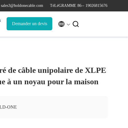
 sales3@holdonecable.com
TéLéGRAMME 86-- 19026815676
s


Demander un devis
rré de câble unipolaire de XLPE
ique à un noyau pour la maison
LD-ONE