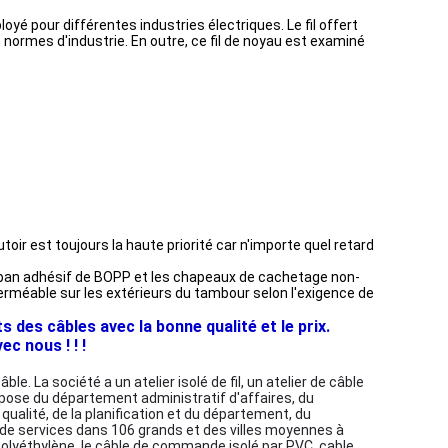
yé pour différentes industries électriques. Le fil offert
normes d'industrie. En outre, ce fil de noyau est examiné
ir est toujours la haute priorité car n'importe quel retard
 ruban adhésif de BOPP et les chapeaux de cachetage non-
erméable sur les extérieurs du tambour selon l'exigence de
des câbles avec la bonne qualité et le prix.
c nous ! ! !
. La société a un atelier isolé de fil, un atelier de câble
ompose du département administratif d'affaires, du
alité, de la planification et du département, du
 de services dans 106 grands et des villes moyennes à
r polyéthylène, le câble de commande isolé par PVC, cable