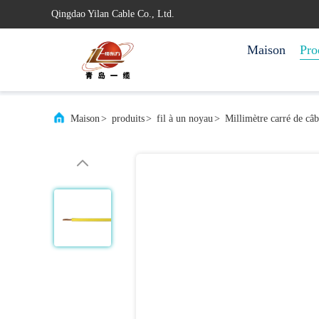
Qingdao Yilan Cable Co., Ltd.
Maison
Pro
Maison
>
produits
>
fil à un noyau
>
Millimètre carré de câ