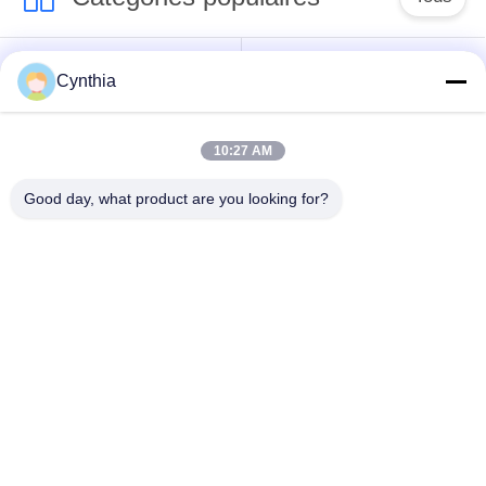
Isolés au câble blindé
PVC câble isolé
Cynthia
câble à isolation
câble électrique
10:27 AM
minérale
blindé
Good day, what product are you looking for?
Câble de commande
fil à un noyau
multinucléaire
Câble
basse fumée câble
d'instrumentation
nul d'halogène
protégé
Souscrivez