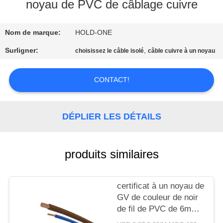
VISITE
noyau de PVC de câblage cuivre
D'USINE
Nom de marque:
HOLD-ONE
CONTRÔLE
Surligner:
,
choisissez le câble isolé
câble cuivre à un noyau
DE
CONTACT!
QUALITÉ
CONTACTEZ-
DÉPLIER LES DÉTAILS
NOUS
produits similaires
NOUVELLES
certificat à un noyau de
PLAN
GV de couleur de noir
DU
de fil de PVC de 6mm
BV pour la chauffage