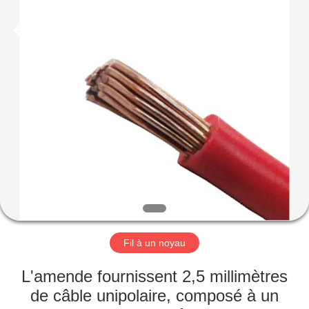
Qingdao
Yilan
Cable
Co.,
Ltd..
All
Rights
Reserved.
MAISON
PRODUITS
VIDÉOS
AU
SUJET
DE
Fil à un noyau
NOUS
L'amende fournissent 2,5 millimètres
de câble unipolaire, composé à un