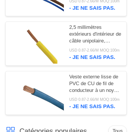
SITE
USD 0.87-2.66/M MOQ:100m
- JE NE SAIS PAS.
POLITIQUE
2,5 millimètres
DE
extérieurs d'intérieur de
CONFIDENTIALITÉ
câble unipolaire,
composé à un noyau
USD 0.87-2.66/M MOQ:100m
de PVC de câblage
- JE NE SAIS PAS.
cuivre
Veste externe lisse de
PVC de CU de fil de
conducteur à un noyau
rouge d'en cuivre pour
USD 0.87-2.66/M MOQ:100m
la maison
- JE NE SAIS PAS.
Catégories populaires
Tous