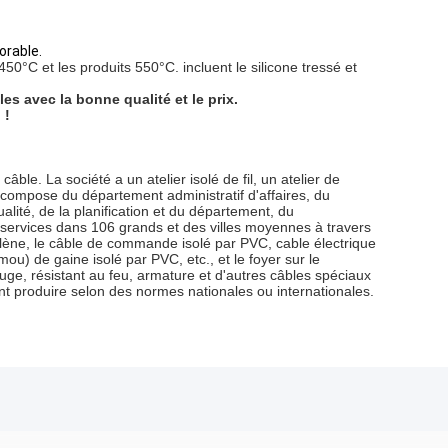
orable.
°C et les produits 550°C. incluent le silicone tressé et
 avec la bonne qualité et le prix.
 !
le. La société a un atelier isolé de fil, un atelier de
e compose du département administratif d'affaires, du
ité, de la planification et du département, du
 services dans 106 grands et des villes moyennes à travers
thylène, le câble de commande isolé par PVC, cable électrique
mou) de gaine isolé par PVC, etc., et le foyer sur le
ge, résistant au feu, armature et d'autres câbles spéciaux
ent produire selon des normes nationales ou internationales.