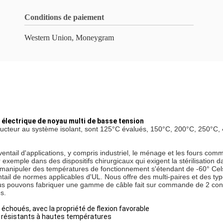
Conditions de paiement
Western Union, Moneygram
e électrique de noyau multi de basse tension
cteur au système isolant, sont 125°C évalués, 150°C, 200°C, 250°C, 450
entail d'applications, y compris industriel, le ménage et les fours com
 exemple dans des dispositifs chirurgicaux qui exigent la stérilisation 
n manipuler des températures de fonctionnement s'étendant de -60° Cel
il de normes applicables d'UL. Nous offre des multi-paires et des types
Nous pouvons fabriquer une gamme de câble fait sur commande de 2 cond
s.
 échoués, avec la propriété de flexion favorable
ues résistants à hautes températures