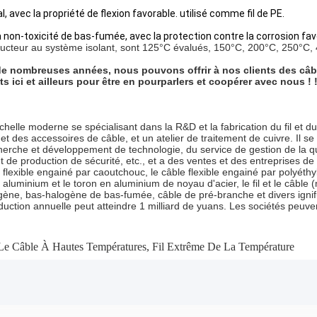
l, avec la propriété de flexion favorable. utilisé comme fil de PE.
la non-toxicité de bas-fumée, avec la protection contre la corrosion fav
cteur au système isolant, sont 125°C évalués, 150°C, 200°C, 250°C, 450
 nombreuses années, nous pouvons offrir à nos clients des câbles
ici et ailleurs pour être en pourparlers et coopérer avec nous ! !
 moderne se spécialisant dans la R&D et la fabrication du fil et du câb
et des accessoires de câble, et un atelier de traitement de cuivre. Il s
che et développement de technologie, du service de gestion de la qual
e production de sécurité, etc., et a des ventes et des entreprises de
le flexible engainé par caoutchouc, le câble flexible engainé par polyé
 aluminium et le toron en aluminium de noyau d'acier, le fil et le câble (
ène, bas-halogène de bas-fumée, câble de pré-branche et divers ignifu
duction annuelle peut atteindre 1 milliard de yuans. Les sociétés peuv
Le Câble À Hautes Températures
,
Fil Extrême De La Température