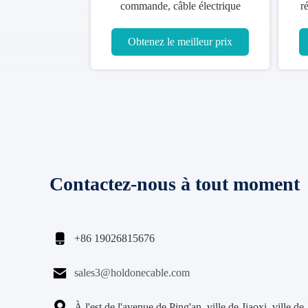
commande, câble électrique
r
résistant à la chaleur 600V/1000V
Obtenez le meilleur prix
Contactez-nous à tout moment

+86 19026815676

sales3@holdonecable.com

À l'est de l'avenue de Ping'an, ville de Jiaoxi, ville de