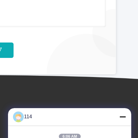
114
6:06 AM