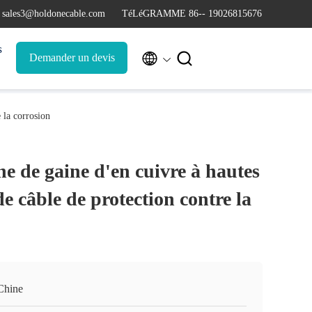
 sales3@holdonecable.com
TéLéGRAMME 86-- 19026815676
s


Demander un devis
 la corrosion
ne de gaine d'en cuivre à hautes
e câble de protection contre la
Chine