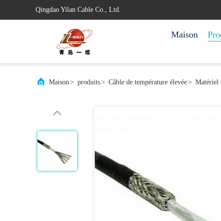
Qingdao Yilan Cable Co., Ltd.
Maison
Pro
Maison
>
produits
>
Câble de température élevée
>
Matériel 