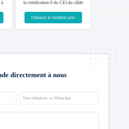
 à
la certification 6 du CEI du câble
en
BTTW 500V BS de charge légère
Obtenez le meilleur prix
de directement à nous