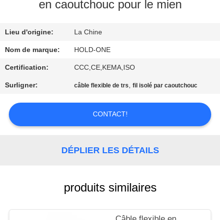
VISITE
en caoutchouc pour le mien
D'USINE
Lieu d'origine:
La Chine
CONTRÔLE
Nom de marque:
HOLD-ONE
DE
Certification:
CCC,CE,KEMA,ISO
QUALITÉ
Surligner:
,
câble flexible de trs
fil isolé par caoutchouc
CONTACTEZ-
CONTACT!
NOUS
DÉPLIER LES DÉTAILS
NOUVELLES
produits similaires
PLAN
DU
Câble flexible en