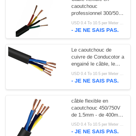
SITE
caoutchouc
professionnel 300/500
POLITIQUE
certification de la CE
USD 0.4 To 10.5 per Meter MOQ:1000M
de V KEMA
- JE NE SAIS PAS.
DE
CONFIDENTIALITÉ
Le caoutchouc de
cuivre de Conducotor a
engainé le câble, le
câble électrique en
USD 0.4 To 10.5 per Meter MOQ:1000M
caoutchouc 300/300V
- JE NE SAIS PAS.
câble flexible en
caoutchouc 450/750V
de 1.5mm - de 400mm
dans des conditions
USD 0.4 To 10.5 per Meter MOQ:1000M
défavorables
- JE NE SAIS PAS.