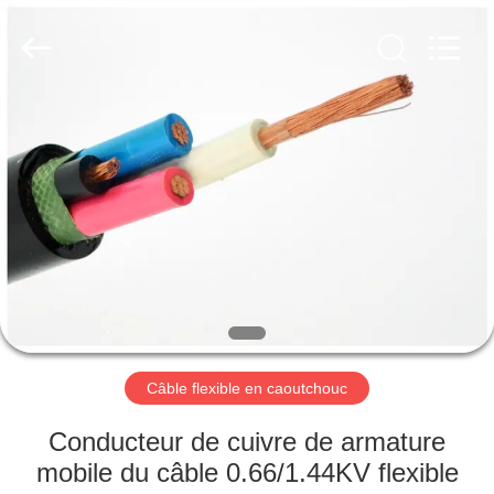
Qingdao
Yilan
Cable
Co.,
Ltd..
All
Rights
Reserved.
MAISON
PRODUITS
VIDÉOS
AU
SUJET
DE
Câble flexible en caoutchouc
NOUS
Conducteur de cuivre de armature
mobile du câble 0.66/1.44KV flexible