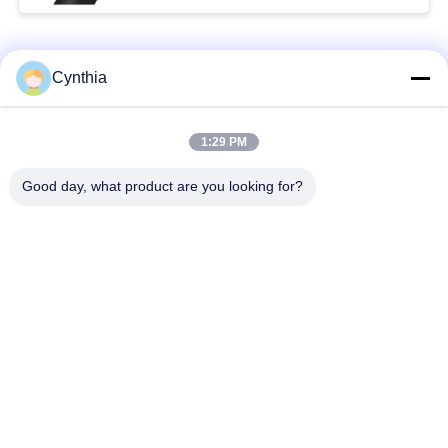
Catégories populaires
Tous
Cynthia
Isolés au câble blindé
PVC câble isolé
1:29 PM
Good day, what product are you looking for?
câble à isolation
câble électrique
minérale
blindé
Câble de commande
fil à un noyau
multinucléaire
Câble
basse fumée câble
d'instrumentation
nul d'halogène
protégé