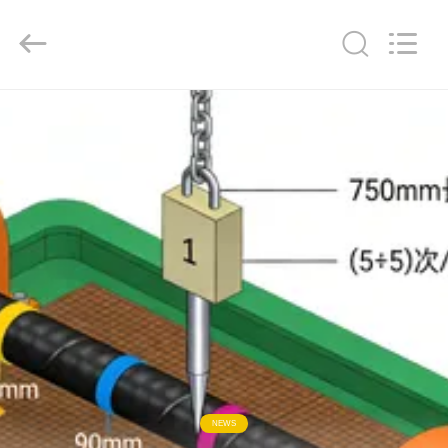
Qingdao
Yilan
Cable
Co.,
Ltd..
All
Rights
Reserved.
MAISON
PRODUITS
VIDÉOS
AU
SUJET
DE
NOUS
NEWS