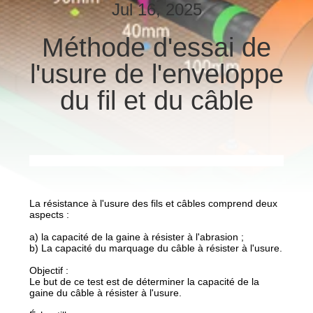
VISITE
Jul 16, 2025
D'USINE
Méthode d'essai de
l'usure de l'enveloppe
CONTRÔLE
DE
du fil et du câble
QUALITÉ
CONTACTEZ-
NOUS
La résistance à l'usure des fils et câbles comprend deux
aspects :
NOUVELLES
a) la capacité de la gaine à résister à l'abrasion ;
b) La capacité du marquage du câble à résister à l'usure.
PLAN
Objectif :
Le but de ce test est de déterminer la capacité de la
DU
gaine du câble à résister à l'usure.