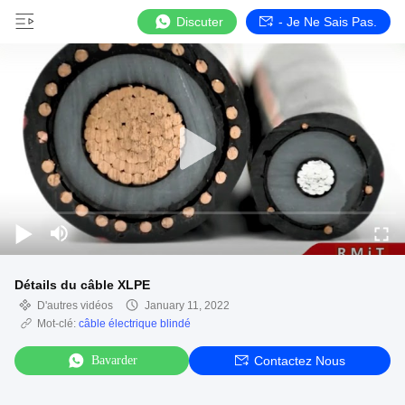
Discuter
- Je Ne Sais Pas.
Détails du câble XLPE
D'autres vidéos
January 11, 2022
Mot-clé:
câble électrique blindé
Bavarder
Contactez Nous